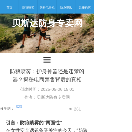
首页
防狼喷雾
防身电击棍
防身资讯
注册购买
贝斯达防身专卖网
넡
끀
防狼喷雾：护身神器还是违禁凶
器？揭秘电商禁售背后的真相
创建时间：
2025-05-06
15:01
作者：贝斯达防身专卖网
323
分享到：
261
넶
引言：防狼喷雾的“两面性”
在女性安全话题备受关注的今天，“防狼