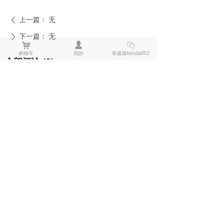
上一篇：
无
ꄴ
下一篇：
无
ꄲ
낙
넙
ꀤ
购物车
我的
客服微besda002
全部评论
(
0
)
来说两句吧
电击棍电棒推荐
防狼喷雾辣椒水推荐
黑鹰1321电击棍_短款防身电棍_战术高压电击棍背夹设计_多功能民用合法防身器材_黑鹰电击棍官网
黑鹰1321电击棍采用铝制材质，小巧便
携带挂夹，支持电击与强光功能，家用
充电便捷，防滑设计易握持，体积小威
¥ 149.00
7486
넶
慑力足，适配日常防身需求。
美版黑鹰928电棍_民用高压防身电击棍_女子防狼小型便携电棍防身器材_电棍专买商城官网
美版928电棍采用人体工学波浪指槽握
持稳固，慌乱搏斗盲握也不易拿反。该
型防身电击棍采用核心双侧高压导电片
¥ 139.00
22190
넶