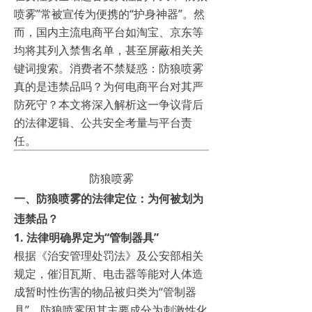
喷雾”常被宣传为便携的“护身神器”。然
而，国内主流电商平台如淘宝、京东等
均将其列入禁售名单，甚至屏蔽相关关
键词搜索。消费者不禁疑惑：防狼喷雾
真的是违禁品吗？为何电商平台对其严
防死守？本文将深入解析这一争议背后
的法律逻辑、公共安全考量与平台责
任。
防狼喷雾
一、防狼喷雾的法律定位：为何被划为
违禁品？
1.
法律明确界定为“管制器具”
根据《治安管理处罚法》及公安部相关
规定，催泪瓦斯、电击器等能对人体造
成暂时性伤害的物品被归类为“管制器
具”。防狼喷雾因其主要成分为刺激性化