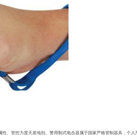
属性、管控力度天差地别。警用制式电击器属于国家严格管制器具，个人