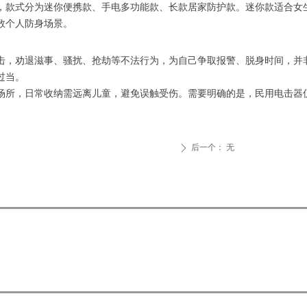
，款式分为迷你便携款、手电多功能款、长款居家防护款。迷你款适合女
数个人防身场景。
击，劝退滋事、骚扰、抢劫等不法行为，为自己争取报警、脱身时间，并
过当。
场所，日常收纳需远离儿童，避免误触受伤。需要明确的是，民用电击器
后一个：
无
ꄲ