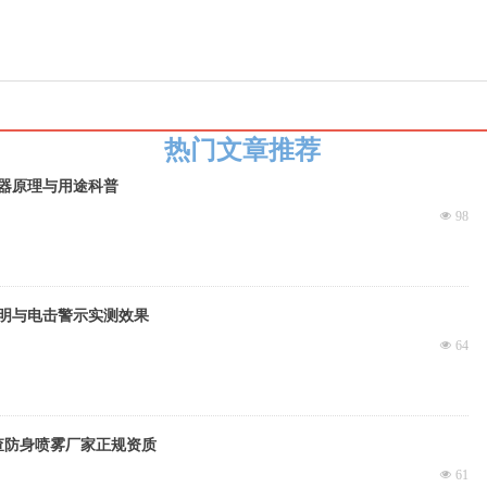
热门文章推荐
器原理与用途科普
넶
98
明与电击警示实测效果
넶
64
查防身喷雾厂家正规资质
넶
61