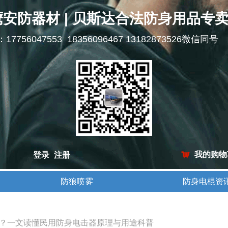
鹰安防器材 | 贝斯达合法防身用品专
l：17756047553 18356096467 13182873526微信同号
我的购物
登录
注册
낙
防狼喷雾
防身电棍资
防狼喷雾
防身电棍资
？一文读懂民用防身电击器原理与用途科普