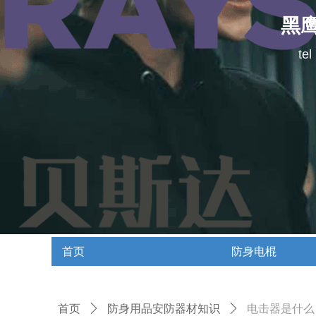
黑
te
首页
防身电棍
首页
防身电棍
首页
ꄲ
防身用品安防器材知识
ꄲ
电击器是什么