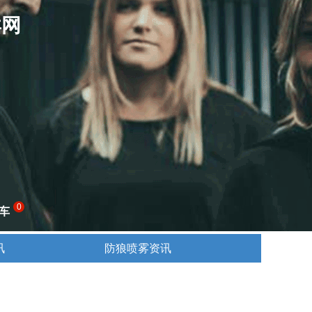
卖网
0
车
讯
防狼喷雾资讯
讯
防狼喷雾资讯