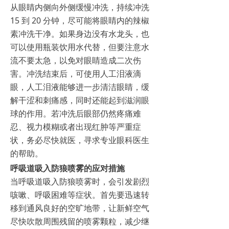
从眼睛内侧向外侧缓慢冲洗，持续冲洗
15 到 20 分钟，尽可能将眼睛内的辣椒
素冲洗干净。如果身边没有水龙头，也
可以使用瓶装饮用水代替，但要注意水
流不要太急，以免对眼睛造成二次伤
害。冲洗结束后，可使用人工泪液滴
眼，人工泪液能够进一步清洁眼睛，缓
解干涩和刺痛感，同时还能起到滋润眼
球的作用。若冲洗后眼部仍然疼痛难
忍、视力模糊或者出现红肿等严重症
状，务必尽快就医，寻求专业眼科医生
的帮助。
呼吸道吸入防狼喷雾的应对措施
当呼吸道吸入防狼喷雾时，会引发剧烈
咳嗽、呼吸困难等症状。首先要迅速转
移到通风良好的空旷地带，让新鲜空气
尽快吹散周围残留的喷雾颗粒，减少继