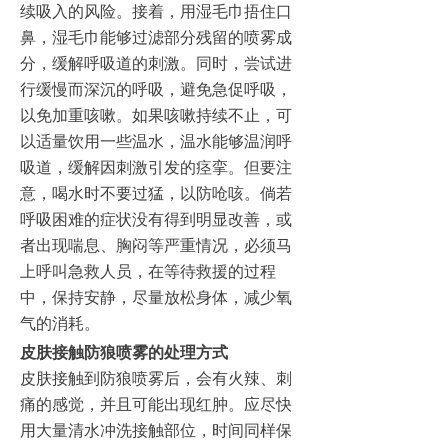
续吸入的风险。接着，用湿毛巾捂住口
鼻，湿毛巾能够过滤部分残留的喷雾成
分，缓解呼吸道的刺激。同时，尝试进
行缓慢而深沉的呼吸，避免急促呼吸，
以免加重咳嗽。如果咳嗽持续不止，可
以适量饮用一些温水，温水能够温润呼
吸道，缓解因刺激引发的痉挛。但要注
意，喝水时不要过猛，以防呛咳。倘若
呼吸困难的症状没有得到明显改善，或
者出现喘息、胸闷等严重情况，必须马
上呼叫急救人员，在等待救援的过程
中，保持安静，尽量放松身体，减少氧
气的消耗。
皮肤接触防狼喷雾的处理方式
皮肤接触到防狼喷雾后，会有火辣、刺
痛的感觉，并且可能出现红肿。应尽快
用大量清水冲洗接触部位，时间同样保