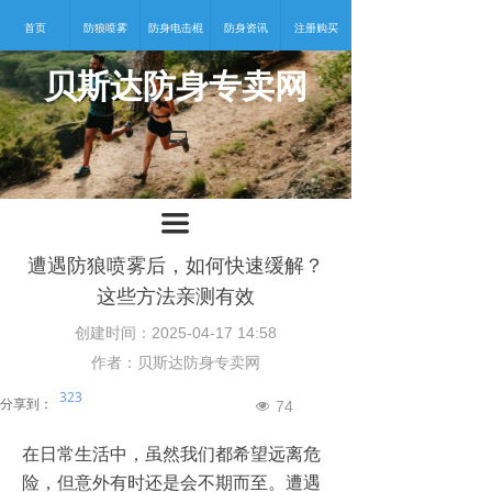
首页
防狼喷雾
防身电击棍
防身资讯
注册购买
贝斯达防身专卖网
넡
끀
遭遇防狼喷雾后，如何快速缓解？
这些方法亲测有效
创建时间：
2025-04-17
14:58
作者：贝斯达防身专卖网
323
分享到：
74
넶
在日常生活中，虽然我们都希望远离危
险，但意外有时还是会不期而至。遭遇