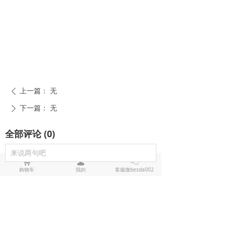
上一篇：
无
ꄴ
下一篇：
无
ꄲ
全部评论
(
0
)
来说两句吧
낙
넙
ꀤ
购物车
我的
客服微besda002
电击棍电棒推荐
防狼喷雾辣椒水推荐
黑鹰1321电击棍_短款防身电棍_战术高压电击棍背夹设计_多功能民用合法防身器材_黑鹰电击棍官网
黑鹰1321电击棍采用铝制材质，小巧便