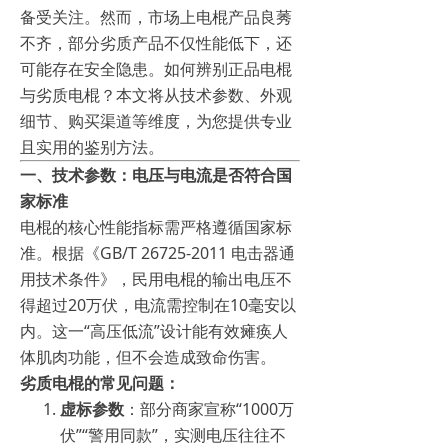
备受关注。然而，市场上电棍产品良莠
不齐，部分劣质产品不仅性能低下，还
可能存在安全隐患。如何辨别正品电棍
与劣质电棍？本文将从技术参数、外观
细节、购买渠道等维度，为您提供专业
且实用的鉴别方法。
一、技术参数：电压与电流是否符合国
家标准
电棍的核心性能指标需严格遵循国家标
准。根据《GB/T 26725-2011 电击器通
用技术条件》，民用电棍的输出电压不
得超过20万伏，电流需控制在10毫安以
内。这一“高压低流”设计能有效瘫痪人
体肌肉功能，但不会造成致命伤害。
劣质电棍的常见问题：
虚标参数
：部分商家宣称“1000万
伏”“警用同款”，实测电压往往不