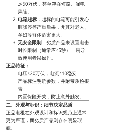
足50万伏，甚至存在短路、漏电
风险。
电流超标
：超标的电流可能引发心
脏骤停等严重后果，尤其对老人、
孕妇等群体危害更大。
无安全限制
：劣质产品未设置电击
时长限制（通常应≤5秒），易导
致使用者误操作。
正品特征：
电压≤20万伏，电流≤10毫安；
产品标注明确参数，并附带质检报
告；
内置保险开关，防止意外触发。
二、外观与标识：细节决定品质
正品电棍在外观设计和标识规范上通常
更为严谨，而劣质产品则存在明显瑕
疵。