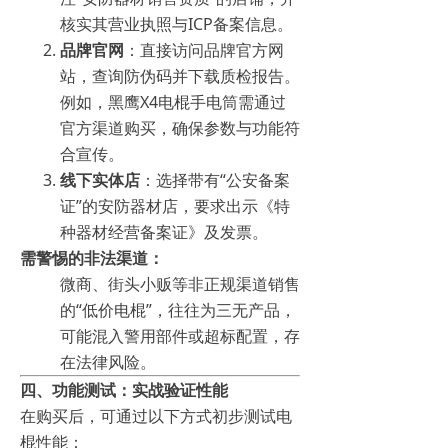
核实其营业执照与ICP备案信息。
品牌官网
：直接访问品牌官方网
站，查询防伪码并下载质检报告。
例如，黑鹰X4电棍手电筒需通过
官方渠道购买，确保参数与功能符
合宣传。
线下实体店
：选择带有“公安备案
证”的安防器材店，要求出示《特
种器材经营备案证》及发票。
需警惕的非法渠道：
微商、街头小贩等非正规渠道销售
的“低价电棍”，往往为三无产品，
可能混入警用部件或超标配置，存
在法律风险。
四、功能测试：实战验证性能
在购买后，可通过以下方式初步测试电
棍性能：