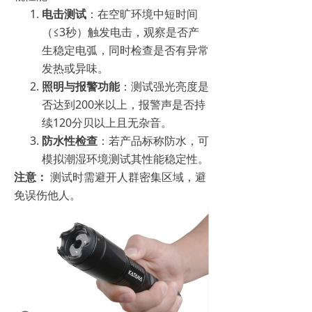
电击测试
：在空旷环境中短时间
（≤3秒）触发电击，观察是否产
生稳定电弧，同时检查是否有异常
发热或异味。
照明与报警功能
：测试强光亮度是
否达到200米以上，报警声是否持
续120分贝以上且无杂音。
防水性检查
：若产品标称防水，可
模拟潮湿环境测试其性能稳定性。
注意：
测试时需避开人群密集区域，避
免误伤他人。