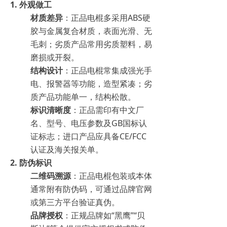
1. 外观做工
材质差异
：正品电棍多采用ABS硬
胶与金属复合材质，表面光滑、无
毛刺；劣质产品常用劣质塑料，易
磨损或开裂。
结构设计
：正品电棍常集成强光手
电、报警器等功能，造型紧凑；劣
质产品功能单一，结构松散。
标识清晰度
：正品需印有中文厂
名、型号、电压参数及GB国标认
证标志；进口产品应具备CE/FCC
认证及海关报关单。
2. 防伪标识
二维码溯源
：正品电棍包装或本体
通常附有防伪码，可通过品牌官网
或第三方平台验证真伪。
品牌授权
：正规品牌如“黑鹰”“贝