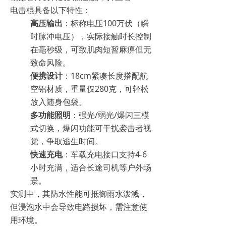
电击棍具备以下特性：
高压输出
：标称电压100万伏（瞬
时脉冲电压），实际接触时长控制
在毫秒级，可致肌肉短暂麻痹但无
致命风险。
便携设计
：18cm紧凑长度搭配航
空铝材质，重量仅280克，可轻松
放入随身包袋。
多功能照明
：强光/弱光/爆闪三模
式切换，爆闪功能可干扰袭击者视
觉，争取逃生时间。
快速充电
：车载充电接口支持4-6
小时充满，适合长途司机等户外场
景。
实测中，其防水性能可抵御雨水泼溅，
但浸泡水中会导致电路损坏，需注意使
用环境。