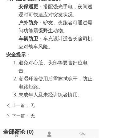
安保巡更
：搭配强光手电，夜间巡
逻时可快速应对突发状况。
户外防身
：驴友、夜跑者可通过爆
闪功能震慑野生动物。
车辆防卫
：车充设计适合长途司机
应对劫车风险。
安全提示
：
避免对心脏、头部等要害部位电
击。
潮湿环境使用后需擦拭晾干，防止
电路短路。
未成年人及未经训练者慎用。
上一篇：
无
ꄴ
下一篇：
无
ꄲ
全部评论
(
0
)
낙
넙
ꀤ