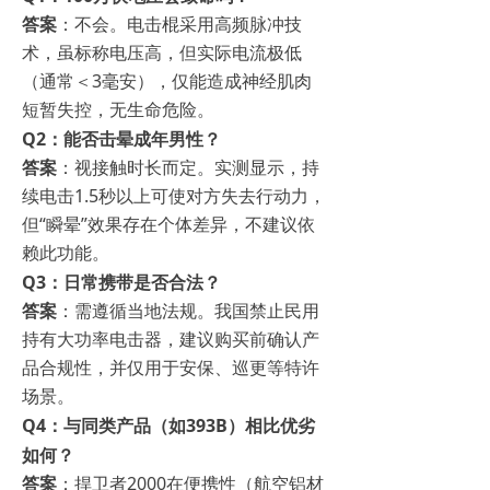
答案
：不会。电击棍采用高频脉冲技
术，虽标称电压高，但实际电流极低
（通常＜3毫安），仅能造成神经肌肉
短暂失控，无生命危险。
Q2：能否击晕成年男性？
答案
：视接触时长而定。实测显示，持
续电击1.5秒以上可使对方失去行动力，
但“瞬晕”效果存在个体差异，不建议依
赖此功能。
Q3：日常携带是否合法？
答案
：需遵循当地法规。我国禁止民用
持有大功率电击器，建议购买前确认产
品合规性，并仅用于安保、巡更等特许
场景。
Q4：与同类产品（如393B）相比优劣
如何？
答案
：捍卫者2000在便携性（航空铝材