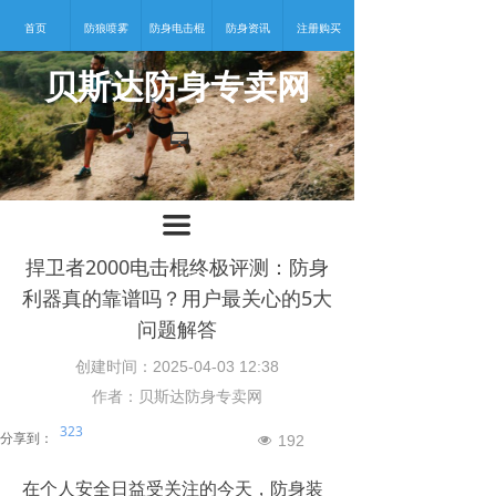
首页
防狼喷雾
防身电击棍
防身资讯
注册购买
贝斯达防身专卖网
넡
끀
捍卫者2000电击棍终极评测：防身
利器真的靠谱吗？用户最关心的5大
问题解答
创建时间：
2025-04-03
12:38
作者：贝斯达防身专卖网
323
分享到：
192
넶
在个人安全日益受关注的今天，防身装