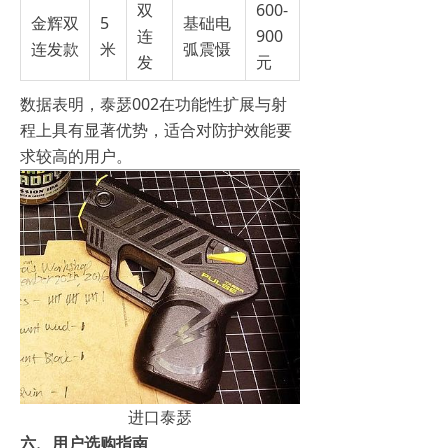
双
600-
金辉双
5
基础电
连
900
连发款
米
弧震慑
发
元
数据表明，泰瑟002在功能性扩展与射
程上具有显著优势，适合对防护效能要
求较高的用户。
进口泰瑟
六、用户选购指南