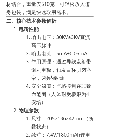
材结合，重量仅510克，可轻松放入随
身包袋，满足快速取用需求。
二、核心技术参数解析
电击性能
输出电压：30KV±3KV直流
高压脉冲
输出电流：5mA±0.05mA
作用原理：通过导线发射带
倒刺电极，触发目标肌肉痉
挛，5秒内致瘫
安全阈值：严格控制在非致
命范围（人体耐受极限为4
安培）
物理参数
尺寸：205×136×42mm（折
叠状态）
续航：7.4V/1800mAh锂电