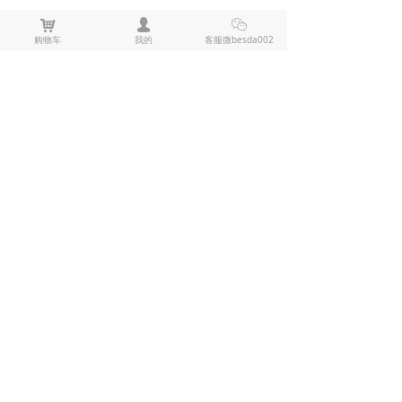
낙
넙
ꀤ
购物车
我的
客服微besda002
上一篇：
无
ꄴ
下一篇：
无
ꄲ
全部评论
(
0
)
来说两句吧
电击棍电棒推荐
防狼喷雾辣椒水推荐
黑鹰1321电击棍_短款防身电棍_战术高压电击棍背夹设计_多功能民用合法防身器材_黑鹰电击棍官网
黑鹰1321电击棍采用铝制材质，小巧便
携带挂夹，支持电击与强光功能，家用
充电便捷，防滑设计易握持，体积小威
¥ 149.00
7486
넶
慑力足，适配日常防身需求。