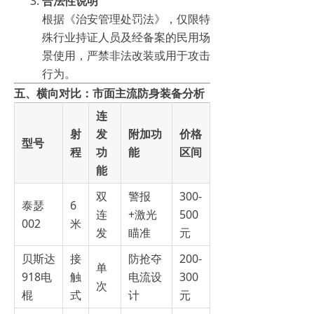
合法性说明
根据《治安管理处罚法》，仅限特
殊行业持证人员及经备案的民用场
景使用，严禁非法改装或用于攻击
行为。
五、横向对比：市面主流防身装备分析
连
射
发
附加功
价格
型号
程
功
能
区间
能
双
警报
300-
泰瑟
6
连
+激光
500
002
米
发
瞄准
元
贝斯达
接
防抢夺
200-
单
918电
触
电流设
300
次
棍
式
计
元