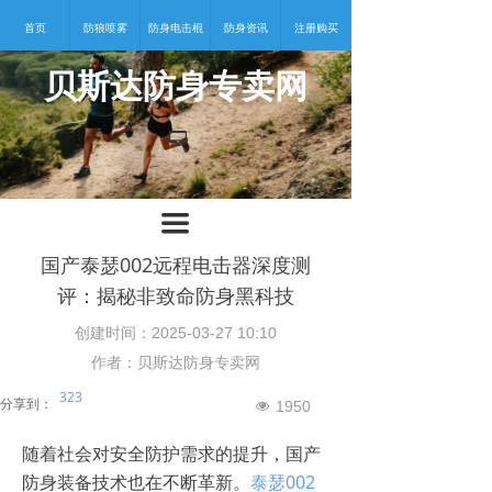
首页
防狼喷雾
防身电击棍
防身资讯
注册购买
贝斯达防身专卖网
넡
끀
国产泰瑟002远程电击器深度测
评：揭秘非致命防身黑科技
创建时间：
2025-03-27
10:10
作者：贝斯达防身专卖网
323
分享到：
1950
넶
随着社会对安全防护需求的提升，国产
防身装备技术也在不断革新。
泰瑟002