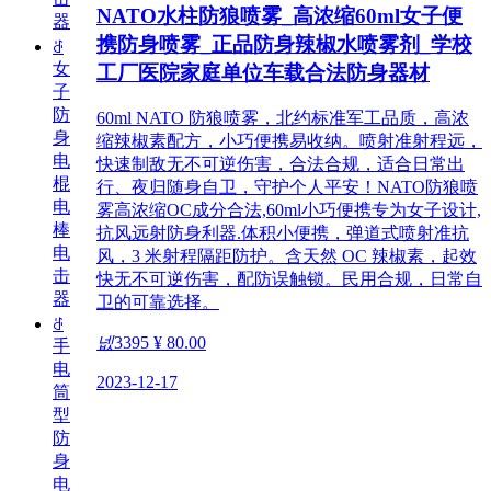
NATO水柱防狼喷雾_高浓缩60ml女子便
器
携防身喷雾_正品防身辣椒水喷雾剂_学校
ꁕ
女
工厂医院家庭单位车载合法防身器材
子
防
60ml NATO 防狼喷雾，北约标准军工品质，高浓
身
缩辣椒素配方，小巧便携易收纳。喷射准射程远，
电
快速制敌无不可逆伤害，合法合规，适合日常出
棍
行、夜归随身自卫，守护个人平安！NATO防狼喷
电
雾高浓缩OC成分合法,60ml小巧便携专为女子设计,
棒
抗风远射防身利器.体积小便携，弹道式喷射准抗
电
风，3 米射程隔距防护。含天然 OC 辣椒素，起效
击
快无不可逆伤害，配防误触锁。民用合规，日常自
器
卫的可靠选择。
ꁕ
넶
3395
¥ 80.00
手
电
2023-12-17
筒
型
防
身
电