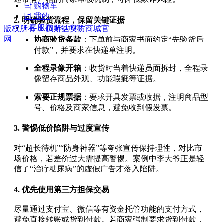
낙
购物车
넙
我的
2.
明确验货流程，保留关键证据
ꀤ
客服微besda002
版权所有：
贝斯达安防商城官
网
协商验货条款
：下单前与商家书面约定“先验货后
付款”，并要求在快递单注明。
全程录像开箱
：收货时当着快递员面拆封，全程录
像留存商品外观、功能瑕疵等证据。
索要正规票据
：要求开具发票或收据，注明商品型
号、价格及商家信息，避免收到假发票。
3.
警惕低价陷阱与过度宣传
对“超长待机”“防身神器”等夸张宣传保持理性，对比市
场价格，若差价过大需提高警惕。案例中李大爷正是轻
信了“治疗糖尿病”的虚假广告才落入陷阱。
4.
优先使用第三方担保交易
尽量通过支付宝、微信等有资金托管功能的支付方式，
避免直接转账或货到付款。若商家强制要求货到付款，