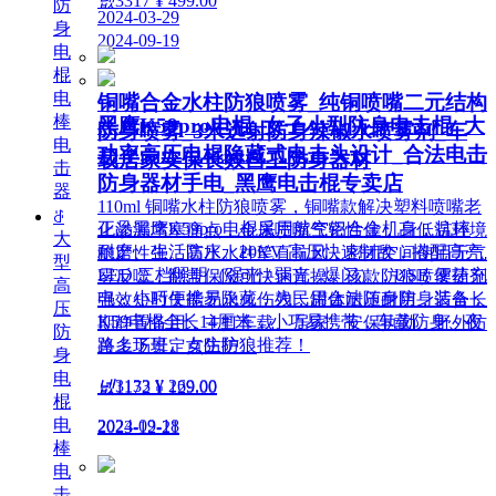
넶
3317
¥ 499.00
防
2024-03-29
身
2024-09-19
电
棍
电
铜嘴合金水柱防狼喷雾_纯铜喷嘴二元结构
棒
黑鹰K59pro电棍_女子小型防身电击棍_大
防身喷雾_3米远射防身辣椒水喷雾剂_车
电
功率高压电棍隐藏式电击头设计_合法电击
载居家安保长效自卫防身器材
击
防身器材手电_黑鹰电击棍专卖店
器
110ml 铜嘴水柱防狼喷雾，铜嘴款解决塑料喷嘴老
ꁕ
正品黑鹰K59pro电棍采用航空铝合金机身，抗摔
化渗漏堵塞痛点，金属喷嘴气密性佳，高低温环境
大
耐磨、生活防水。20KV 高压快速制敌，搭配高亮
稳定性强。高压水柱笔直抗风，密闭空间使用无气
型
LED 三档照明（强光 / 弱光 / 爆闪），USB 便捷充
雾反噬，翻盖保险可快速盲操。该款防狼喷雾药剂
高
电，小巧便携易隐藏，为民用合法随身防身装备，
强效短时失能无永久伤残，罐体耐压耐用，适合长
压
K59电棍全长14厘米，小巧易携带，车载防身、夜
期静置备用，主打车载、居家、安保执勤、野外防
防
路上下班、女生防狼推荐！
兽多场景定点防护。
身
电
넶
3133
¥ 269.00
넶
1172
¥ 129.00
棍
电
2024-09-18
2023-12-21
棒
电
击