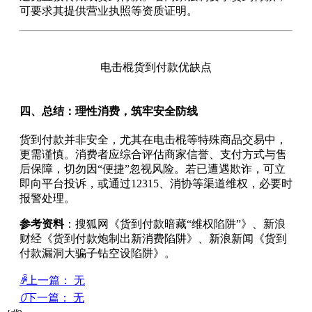
可要求其提供营业执照等资质证明。
电击棍货到付款优缺点
四、总结：理性消费，筑牢安全防线
货到付款并非安全，尤其在电击棍等特殊商品交易中，
更需谨慎。消费者应综合评估商家信誉、支付方式与售
后保障，切勿因“便捷”忽视风险。若已遭遇欺诈，可立
即向平台投诉，或通过12315、消协等渠道维权，必要时
报警处理。
参考资料
：搜狐网《货到付款暗藏“维权陷阱”》、新浪
财经《货到付款炮制出新消费陷阱》、新浪新闻《货到
付款漏洞大骗子钻空设陷阱》。
ꄴ
上一篇：
无
ꄲ
下一篇：
无