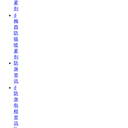
雾
剂
ꁕ
梅
西
防
狼
喷
雾
剂
防
身
资
讯
ꁕ
防
身
电
棍
资
讯