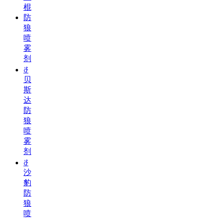
棍
防
狼
喷
雾
剂
ꁕ
贝
斯
达
防
狼
喷
雾
剂
ꁕ
沙
豹
防
狼
喷