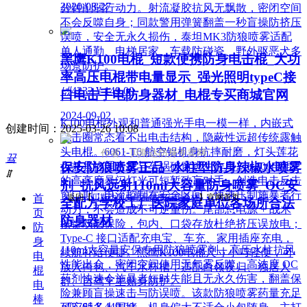
2020-08-27
分钟削弱行动力。射流凝胶抗风无飘散，密闭空间
不会反噬自身；同款警用弹簧翻盖一秒盲操防挤压
误喷，安全无永久损伤，泰坦MK3防狼喷雾适配
单人通勤、电梯居家、车载防碰瓷、野外驱恶犬多
黑鹰K100电棍_短款便携防身电击棍_大功
场景防护。
率高压电棍带电量显示_强光照明typeC接
넶
4232
¥ 149.00
口电击手电防身器材_电棍专买商城官网
2024-09-02
K100电棍外观和普通强光手电一模一样，内嵌式
创建时间：
2025-03-26
10:08
电击圈常态看不出电击结构，隐蔽性远超传统露触
头电棍。6061-T6 航空铝机身抗摔耐磨，灯头莲花
作者：贝斯达防身专卖网
끀
保安防狼喷雾正品_水柱型防身辣椒水喷雾
齿兼具物理击打与车祸破窗逃生作用。K100电棍
ꁲ
的高亮度暴闪灯光可短暂致盲对手，创造电击反击
剂_抗风远射110ml大容量防身喷雾_OC安
窗口期；电流控制在安全区间，快速压制施暴者行
首
返回【
贝斯达防身用品黑鹰安防器材
】官网首页
全配方学校工厂医院家庭单位各场所合法
动力，不会造成不可逆重伤。尾部总电源 + 战术
页
防身器材
按键双层保险，包内、口袋存放杜绝挤压误放电；
防
Type-C 接口适配充电宝、车充、家用插座充电，
身
110ml大容量安保专用防狼喷雾剂，高压水柱抗风
续航补给便捷。黑鹰K100电棍尺寸小巧轻便，可
电
性能出众，密闭空间使用无气雾反噬。高浓度 OC
放入挎包、汽车水杯槽，适配白领夜归、独居人
棍
药剂快速令施暴者短时失能且无永久伤害，翻盖保
群、自驾车主贴身防护。
电
险兼顾盲操速击与防误喷。该款防狼喷雾药量充足
棒
넶
3765
¥ 449.00