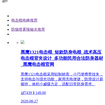
넶
0
电击棍电棒推荐
防狼喷雾辣椒水推荐
黑鹰1321电击棍_短款防身电棍_战术高压
电击棍背夹设计_多功能民用合法防身器材
_黑鹰电击棍官网
黑鹰1321电击棍采用铝制材质，小巧便携带挂夹，
支持电击与强光功能，家用充电便捷，防滑设计易
握持，体积小威慑力足，适配日常防身需求。
넶
7439
¥ 149.00
2020-08-27