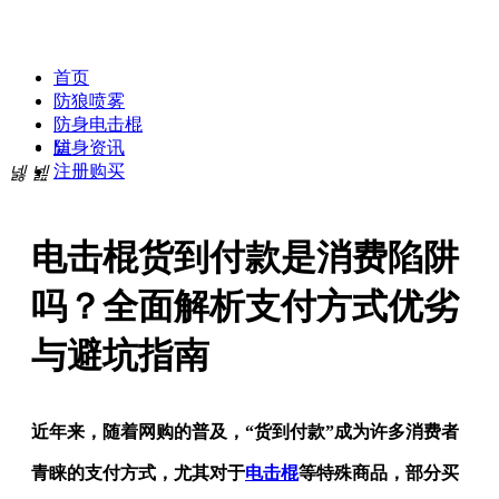
贝斯达防身专卖网
首页
防狼喷雾
防身电击棍
넡
防身资讯
注册购买
넳
넲
电击棍货到付款是消费陷阱
吗？全面解析支付方式优劣
与避坑指南
近年来，随着网购的普及，“货到付款”成为许多消费者
青睐的支付方式，尤其对于
电击棍
等特殊商品，部分买