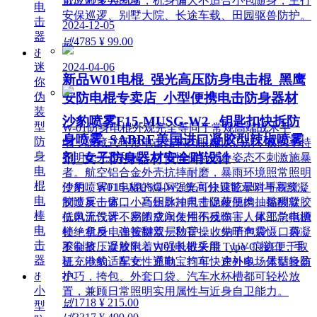
可应对多人围堵，机身偏大不适合小包随身，主打
电
安保巡逻、别墅大院、长途车载、田园驱兽防护。
击
2024-12-05
器
넶
4785
¥ 99.00
ꁕ
2024-04-06
迷
新品W01电棍_强光高压防身电击棍_黑鹰
你
伪
安防电棍专卖店_小型便携电击防身器材
装
沙豹喷雾F15-MUSG-W2 _钥匙扣快拆防
型
W-01防身电棍外观完全等同于常规高端战术手
身喷雾_SABRE美国进口凝胶型辣椒喷雾
防
电，隐藏式环形电击结构肉眼难以识别，夜间手持
身
剂_女子防身器材安全哨设计
照明毫无违和感，可悄悄保持戒备姿态不刺激施暴
电
者。航空铝合金外壳抗摔耐磨，暴雨环境照常照明
棍
使用。W01电棍的爆闪强光可快速眩晕对手视觉，
沙豹喷雾F15-MUSG-W2 集高分贝警示哨与高辣凝
电
制造反击窗口；高压脉冲电击促使肌肉抽搐酸软，
胶喷雾一体，小巧钥匙扣尺寸隐蔽便携。黏稠凝胶
棒
低电流设计不易造成永久性伤残伤害。尾部总电源
抗风无气雾，密闭空间使用不反噬；人体工学指槽
电
锁 + 机身电击按键双层防护，收纳于包袋、口袋
杜绝拿反，弹簧翻盖一秒盲操。先哨声震慑、再凝
击
不会挤压误放电；W01电棍采用 Type-C 接口，手
胶制敌，凝胶附着力强长效失能，UV 痕迹便于取
器
机充电线、车充、充电宝均可快速补电。体型轻盈
证，沙豹适配女性通勤、打车、户外多场景贴身防
小巧，挎包、外套口袋、汽车水杯槽都可轻松放
ꁕ
护。
小
置，兼顾日常照明实用属性与近身自卫能力。
넶
1718
¥ 215.00
型