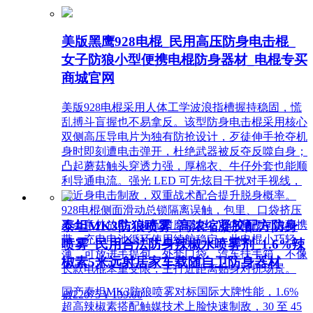
美版黑鹰928电棍_民用高压防身电击棍_
女子防狼小型便携电棍防身器材_电棍专买
商城官网
美版928电棍采用人体工学波浪指槽握持稳固，慌
乱搏斗盲握也不易拿反。该型防身电击棍采用核心
双侧高压导电片为独有防抢设计，歹徒伸手抢夺机
身时即刻遭电击弹开，杜绝武器被反夺反噬自身；
凸起蘑菇触头穿透力强，厚棉衣、牛仔外套也能顺
利导通电流。强光 LED 可先炫目干扰对手视线，
再近身电击制敌，双重战术配合提升脱身概率。
928电棍侧面滑动总锁隔离误触，包里、口袋挤压
泰坦MK3防狼喷雾_高浓缩凝胶配方防身
不会意外放电；标配耐磨腰套，可内藏腰间隐蔽携
带，充电电池循环使用续航稳定。此电棍小巧轻
喷雾_民用合法防身辣椒水喷雾剂_1.6%辣
薄，可放进手提包、外套口袋、汽车扶手箱，不像
椒素5米远射居家车载随自卫防身器材
长款电棍笨重受限，主打近距离贴身对抗场景。
国产泰坦MK3防狼喷雾对标国际大牌性能，1.6%
넶
22075
¥ 139.00
超高辣椒素搭配触媒技术上脸快速制敌，30 至 45