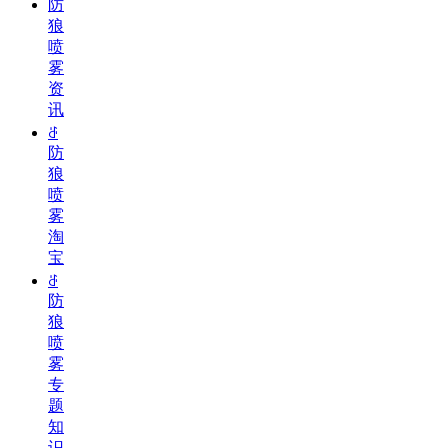
防
狼
喷
雾
资
讯
ꁕ
防
狼
喷
雾
淘
宝
ꁕ
防
狼
喷
雾
专
题
知
识