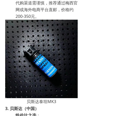
代购渠道需谨慎，推荐通过梅西官
网或海外电商平台直邮，价格约
200-350元。
贝斯达泰坦MK3
3.
贝斯达（中国）
性价比之选
：