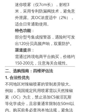
迷你喷雾（仅7cm长），射程3
米，采用专利防漏阀技术，避免意
外泄露。其OC浓度适中（2%），
适合日常通勤使用。
特色功能
：
部分型号集成报警器，遇险时可发
出120分贝高频声响，双重防护。
渠道提示
：
需通过跨境电商平台购买，价格约
150-200元，注意海关合规性。
二、选购指南：四维评估法
1.
合法性优先
不同地区对辣椒喷雾的管制差异较大。
例如，我国规定民用喷雾需以天然辣椒
素（OC）为主，禁止添加CS催泪瓦斯
等化学成分，且容量通常限制在50ml以
内。购买前务必查询本地法规，避免法