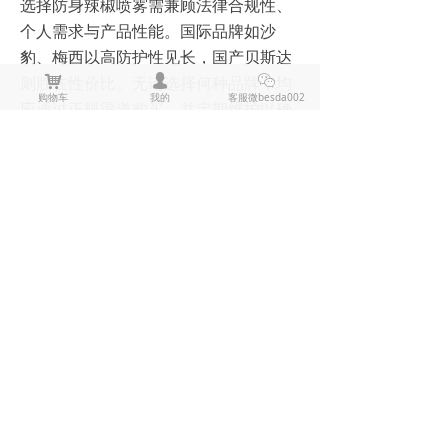
选择防身辣椒喷雾需兼顾法律合规性、
个人需求与产品性能。国际品牌如沙
豹、梅西以高防护性见长，国产贝斯达
则胜在性价比。无论选择何种品牌，均
낙
넙
ꀤ
购物车
我的
客服微besda002
应通过正规渠道购买，并定期维护以确
保关键时刻可靠生效。安全无小事，科
学备防方能从容应对未知风险。