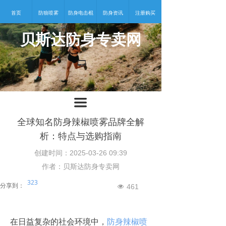
首页
防狼喷雾
防身电击棍
防身资讯
注册购买
贝斯达防身专卖网
넡
끀
全球知名防身辣椒喷雾品牌全解
析：特点与选购指南
创建时间：
2025-03-26
09:39
作者：贝斯达防身专卖网
323
分享到：
461
넶
在日益复杂的社会环境中，
防身辣椒喷