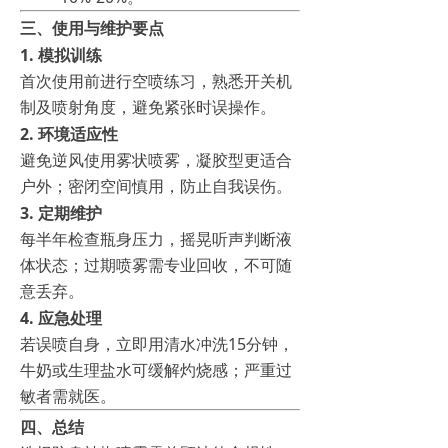
三、使用与维护要点
1.
模拟训练
首次使用前进行空喷练习，熟悉开关机
制及喷射角度，避免紧张时误操作。
2.
环境适应性
避免逆风使用雾状喷雾，凝胶型更适合
户外；密闭空间慎用，防止自我误伤。
3.
定期维护
每半年检查瓶身压力，摇晃听声判断液
体状态；过期喷雾需专业回收，不可随
意丢弃。
4.
应急处理
若误喷自身，立即用清水冲洗15分钟，
牛奶或生理盐水可缓解灼烧感；严重过
敏者需就医。
四、总结