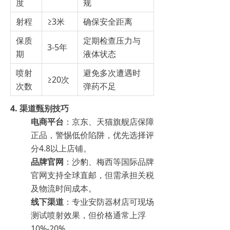
度
规
射程
≥3米
确保安全距离
保质
定期检查压力与
3-5年
期
液体状态
喷射
避免多次遭遇时
≥20次
次数
弹药不足
4.
渠道甄别技巧
电商平台
：京东、天猫旗舰店保障
正品，警惕低价陷阱，优先选择评
分4.8以上店铺。
品牌官网
：沙豹、梅西等国际品牌
官网支持全球直邮，但需承担关税
及物流时间成本。
线下渠道
：专业安防器材店可现场
测试喷射效果，但价格通常上浮
10%-20%。