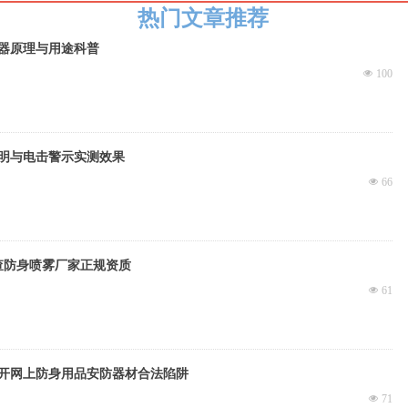
热门文章推荐
器原理与用途科普
넶
100
明与电击警示实测效果
넶
66
查防身喷雾厂家正规资质
넶
61
开网上防身用品安防器材合法陷阱
넶
71