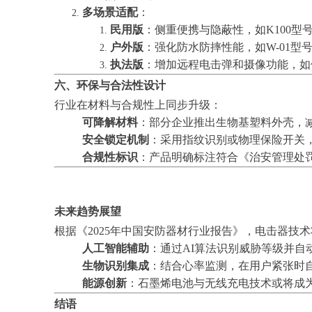
多场景适配
：
民用版
：侧重便携与隐蔽性，如K100型
户外版
：强化防水防摔性能，如W-01
执法版
：增加远程电击弹和摄像功能，如借
六、环保与合法性设计
行业在材料与合规性上同步升级：
可降解材料
：部分企业推出生物基塑料外壳，
安全锁定机制
：采用指纹识别或物理保险开关
合规性标识
：产品明确标注符合《治安管理处
未来趋势展望
根据《2025年中国安防器材行业报告》，电击器技
人工智能辅助
：通过AI算法识别威胁等级并自
生物识别集成
：结合心率监测，在用户紧张时
能源创新
：石墨烯电池与无线充电技术或将成
结语