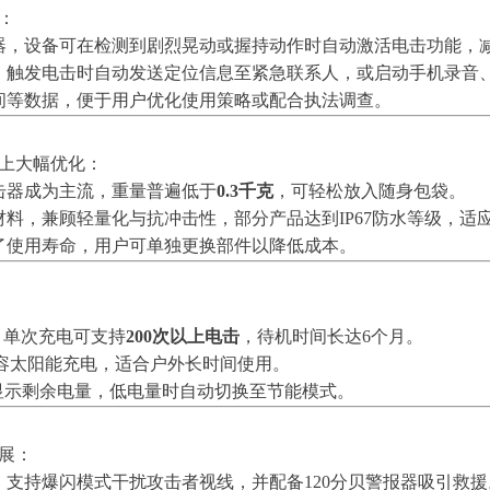
：
器，设备可在检测到剧烈晃动或握持动作时自动激活电击功能，
，触发电击时自动发送定位信息至紧急联系人，或启动手机录音
间等数据，便于用户优化使用策略或配合执法调查。
量上大幅优化：
击器成为主流，重量普遍低于
0.3千克
，可轻松放入随身包袋。
料，兼顾轻量化与抗冲击性，部分产品达到IP67防水等级，适
了使用寿命，用户可单独更换部件以降低成本。
，单次充电可支持
200次以上电击
，待机时间长达6个月。
兼容太阳能充电，适合户外长时间使用。
时显示剩余电量，低电量时自动切换至节能模式。
展：
灯，支持爆闪模式干扰攻击者视线，并配备120分贝警报器吸引救援