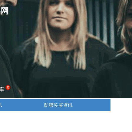
卖网
0
车
讯
防狼喷雾资讯
讯
防狼喷雾资讯