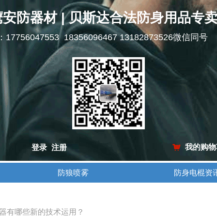
鹰安防器材 | 贝斯达合法防身用品专
l：17756047553 18356096467 13182873526微信同号
我的购物
登录
注册
낙
防狼喷雾
防身电棍资
防狼喷雾
防身电棍资
击器有哪些新的技术运用？