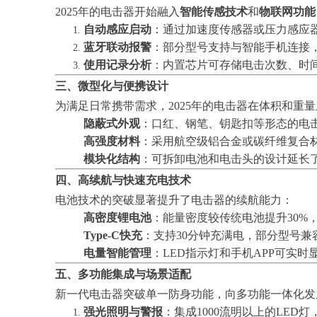
2025年的电击器开始融入
智能传感技术
和
物联网功能
自动感应启动
：通过加速度传感器或压力感应
蓝牙联动报警
：部分型号支持与智能手机连接
使用记录分析
：内置芯片可存储电击次数、时
三、微型化与便携设计
为满足日常携带需求，2025年的电击器在体积和重
隐蔽式外观
：口红、钢笔、钥匙扣等形态的电
高强度材料
：采用航空级铝合金或碳纤维复合材
模块化结构
：可拆卸电池和电击头的设计延长
四、高续航与快速充电技术
电池技术的突破显著提升了电击器的续航能力：
高密度锂电池
：能量密度较传统电池提升30%
Type-C快充
：支持30分钟充满电，部分型号
电量智能管理
：LED指示灯和手机APP可实
五、多功能集成与场景适配
新一代电击器突破单一防身功能，向多功能一体化发
强光照明与警报
：集成1000流明以上的LED