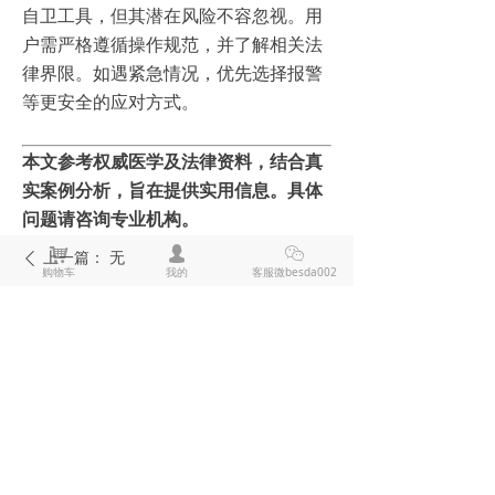
自卫工具，但其潜在风险不容忽视。用
户需严格遵循操作规范，并了解相关法
律界限。如遇紧急情况，优先选择报警
等更安全的应对方式。
本文参考权威医学及法律资料，结合真
实案例分析，旨在提供实用信息。具体
问题请咨询专业机构。
낙
넙
ꀤ
上一篇：
无
ꄴ
购物车
我的
客服微besda002
下一篇：
无
ꄲ
全部评论
(
0
)
来说两句吧
电击棍电棒推荐
防狼喷雾辣椒水推荐