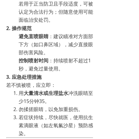
若用于正当防卫且手段适度，可被
认定为合法行为；但随意使用可能
面临治安处罚。
2.
操作规范
避免直喷眼睛
：建议瞄准对方面部
下方（如口鼻区域），减少直接眼
部伤害风险。
控制喷射时间
：持续喷射不超过1
秒，避免过量使用。
3.
应急处理措施
若不慎被喷，应立即：
用
大量清水或生理盐水
冲洗眼睛至
少15分钟35。
勿揉搓眼睛，以免加重损伤。
若症状持续，尽快就医，使用抗生
素滴眼液（如左氧氟沙星）预防感
染。