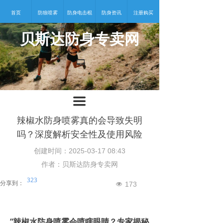
首页
防狼喷雾
防身电击棍
防身资讯
注册购买
贝斯达防身专卖网
넡
끀
辣椒水防身喷雾真的会导致失明
吗？深度解析安全性及使用风险
创建时间：
2025-03-17
08:43
作者：贝斯达防身专卖网
323
分享到：
173
넶
“辣椒水防身喷雾会喷瞎眼睛？专家揭秘