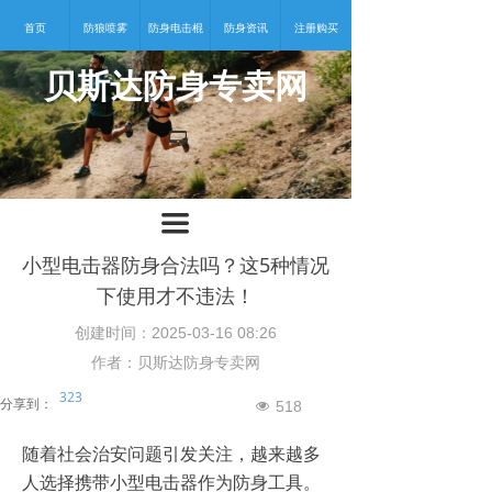
首页
防狼喷雾
防身电击棍
防身资讯
注册购买
贝斯达防身专卖网
넡
끀
小型电击器防身合法吗？这5种情况
下使用才不违法！
创建时间：
2025-03-16
08:26
作者：贝斯达防身专卖网
323
分享到：
518
넶
随着社会治安问题引发关注，越来越多
人选择携带小型电击器作为防身工具。