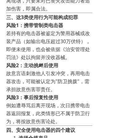
离现场，只要未对已丧失攻击能力者追
加伤害，即属合法。
三、这3类使用行为可能构成犯罪
风险1：携带管制类电击器
若持有的电击器被鉴定为警用器械或改
装产品（如输出电压超过30万伏特），
即便未使用，也会被依据《治安管理处
罚法》处以拘留并没收器械。
风险2：主动挑衅后使用
故意言语刺激他人引发冲突，再用电击
器攻击，可能被认定为"防卫挑拨"，需
承担故意伤害罪责任。
风险3：事后报复性使用
例如遭辱骂后离开现场，次日携带电击
器返回报复，此类情形已不属于防卫行
为，将按故意伤害论处。
四、安全使用电击器的四个建议
选择合规产品