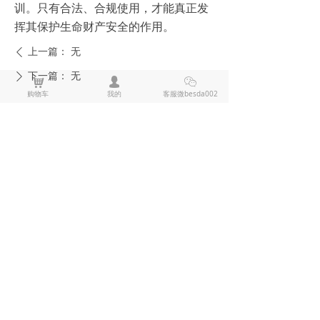
训。只有合法、合规使用，才能真正发
挥其保护生命财产安全的作用。
上一篇：
无
ꄴ
下一篇：
无
ꄲ
낙
넙
ꀤ
购物车
我的
客服微besda002
全部评论
(
0
)
来说两句吧
电击棍电棒推荐
防狼喷雾辣椒水推荐
黑鹰1321电击棍_短款防身电棍_战术高压电击棍背夹设计_多功能民用合法防身器材_黑鹰电击棍官网
黑鹰1321电击棍采用铝制材质，小巧便
携带挂夹，支持电击与强光功能，家用
充电便捷，防滑设计易握持，体积小威
¥ 149.00
7495
넶
慑力足，适配日常防身需求。
美版黑鹰928电棍_民用高压防身电击棍_女子防狼小型便携电棍防身器材_电棍专买商城官网
美版928电棍采用人体工学波浪指槽握
持稳固，慌乱搏斗盲握也不易拿反。该