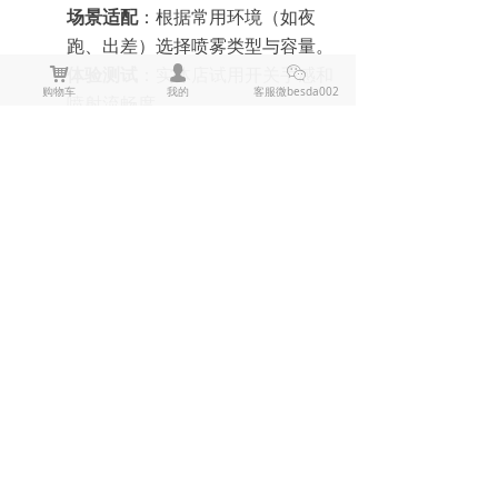
场景适配
：根据常用环境（如夜
跑、出差）选择喷雾类型与容量。
体验测试
：实体店试用开关手感和
낙
넙
ꀤ
购物车
我的
客服微besda002
喷射流畅度。
售后服务
：选择提供压力检测和保
质期提醒的品牌。
结语
防身喷雾器的选购需兼顾安全性、实用
性与合规性。避开上述十大误区，尤其
是第 5 点关于喷雾类型的选择，才能真
正发挥其防护价值。记住：最好的防身
工具，是知识加持下的明智选择。
上一篇：
无
ꄴ
下一篇：
无
ꄲ
全部评论
(
0
)