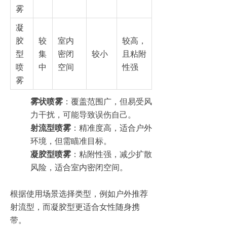
雾
凝
胶
较
室内
较高，
型
集
密闭
较小
且粘附
喷
中
空间
性强
雾
雾状喷雾
：覆盖范围广，但易受风
力干扰，可能导致误伤自己。
射流型喷雾
：精准度高，适合户外
环境，但需瞄准目标。
凝胶型喷雾
：粘附性强，减少扩散
风险，适合室内密闭空间。
根据使用场景选择类型，例如户外推荐
射流型，而凝胶型更适合女性随身携
带。