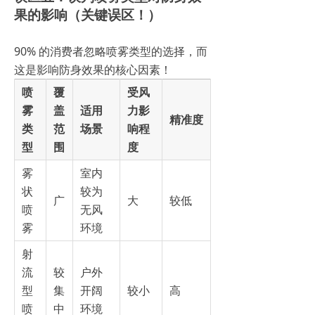
果的影响（关键误区！）
90% 的消费者忽略喷雾类型的选择，而
这是影响防身效果的核心因素！
喷
覆
受风
雾
盖
适用
力影
精准度
类
范
场景
响程
型
围
度
雾
室内
状
较为
广
大
较低
喷
无风
雾
环境
射
流
较
户外
型
集
开阔
较小
高
喷
中
环境