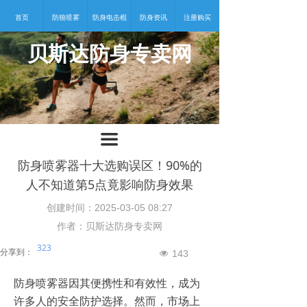
首页
防狼喷雾
防身电击棍
防身资讯
注册购买
贝斯达防身专卖网
넡
끀
防身喷雾器十大选购误区！90%的
人不知道第5点竟影响防身效果
创建时间：
2025-03-05
08:27
作者：贝斯达防身专卖网
323
分享到：
143
넶
防身喷雾器因其便携性和有效性，成为
许多人的安全防护选择。然而，市场上