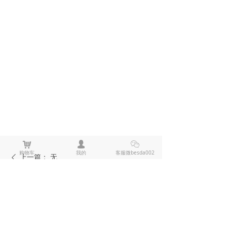
낙
넙
ꀤ
购物车
我的
客服微besda002
上一篇：
无
ꄴ
下一篇：
无
ꄲ
全部评论
(
0
)
来说两句吧