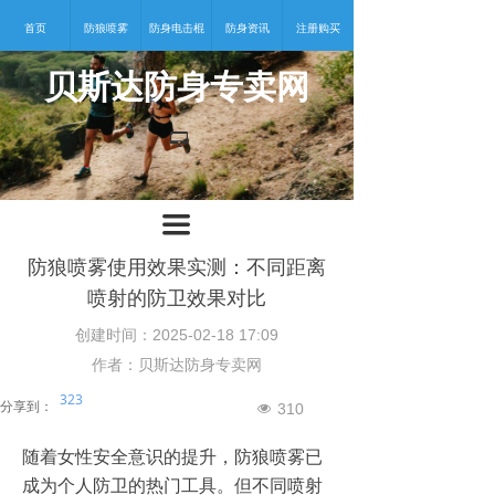
首页
防狼喷雾
防身电击棍
防身资讯
注册购买
贝斯达防身专卖网
넡
끀
防狼喷雾使用效果实测：不同距离
喷射的防卫效果对比
创建时间：
2025-02-18
17:09
作者：贝斯达防身专卖网
323
分享到：
310
넶
随着女性安全意识的提升，防狼喷雾已
成为个人防卫的热门工具。但不同喷射