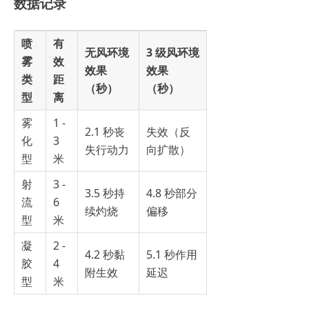
数据记录
喷
有
无风环境
3 级风环境
雾
效
效果
效果
类
距
（秒）
（秒）
型
离
雾
1 -
2.1 秒丧
失效（反
化
3
失行动力
向扩散）
型
米
射
3 -
3.5 秒持
4.8 秒部分
流
6
续灼烧
偏移
型
米
凝
2 -
4.2 秒黏
5.1 秒作用
胶
4
附生效
延迟
型
米