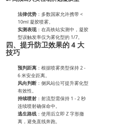
法律优势
：多数国家允许携带 <
10ml 凝胶喷雾。
实测表现
：在高铁站实测中，凝胶
型误触发率仅为雾化型的 1/7。
四、提升防卫效果的 4 大
技巧
预判距离
：根据喷雾类型保持 2 -
6 米安全距离。
风向判断
：侧风站位可提升雾化型
有效性。
持续喷射
：射流型需保持 1 - 2 秒
连续喷射确保命中。
逃生路线
：使用后立即 Z 字形撤
离，避免直线奔跑。