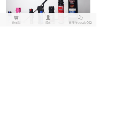
낙
넙
ꀤ
购物车
我的
客服微besda002
辣椒喷雾的使用距离
四、总结
辣椒喷雾的适合使用距离一般在
1 - 6 米之间，具体的最佳距离需
要综合考虑喷雾类型与性能、环
境因素以及使用者自身因素等多
方面情况。在实际使用中，建议
使用者提前了解所购买辣椒喷雾
的喷射范围和性能特点，并在安
全环境下进行练习，熟悉不同距
离下的喷射效果和操作技巧。同
时，时刻关注周围环境，根据风
向、风力等因素灵活调整使用距