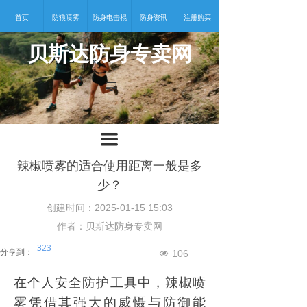
首页
防狼喷雾
防身电击棍
防身资讯
注册购买
贝斯达防身专卖网
넡
끀
辣椒喷雾的适合使用距离一般是多
少？
创建时间：
2025-01-15
15:03
作者：贝斯达防身专卖网
323
分享到：
106
넶
在个人安全防护工具中，辣椒喷
雾凭借其强大的威慑与防御能