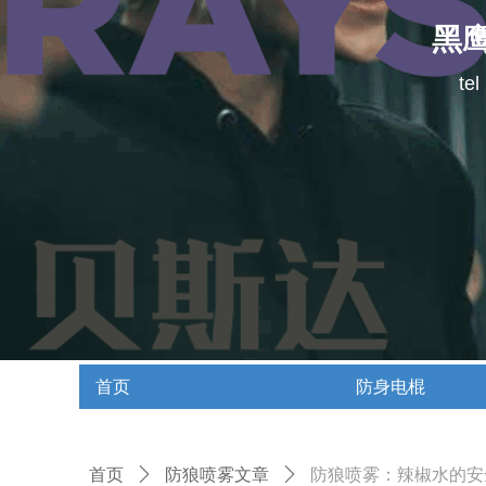
黑
te
首页
防身电棍
首页
防身电棍
首页
ꄲ
防狼喷雾文章
ꄲ
防狼喷雾：辣椒水的安