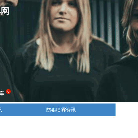
卖网
0
车
讯
防狼喷雾资讯
讯
防狼喷雾资讯