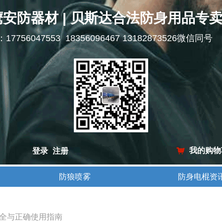
鹰安防器材 | 贝斯达合法防身用品专
l：17756047553 18356096467 13182873526微信同号
我的购物
登录
注册
낙
防狼喷雾
防身电棍资
防狼喷雾
防身电棍资
全与正确使用指南