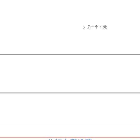
后一个：
无
ꄲ