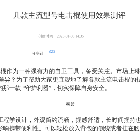
几款主流型号电击棍使用效果测评
创建时间：
2025-01-06
14:35
323
分享到：
击棍作为一种强有力的自卫工具，备受关注。市场上
差异？为了帮助大家更直观地了解各款主流电击棍的
的那一款
“守护利器”，切实保障自身安全。
泰瑟
工程学设计，外观简约流畅，握感舒适，长时间握持也
影响携带便利性。可以轻松放入背包的侧袋或者挂在腰