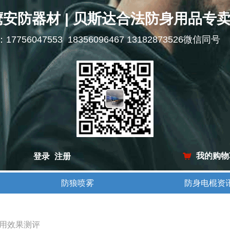
鹰安防器材 | 贝斯达合法防身用品专
l：17756047553 18356096467 13182873526微信同号
我的购物
登录
注册
낙
防狼喷雾
防身电棍资
防狼喷雾
防身电棍资
用效果测评