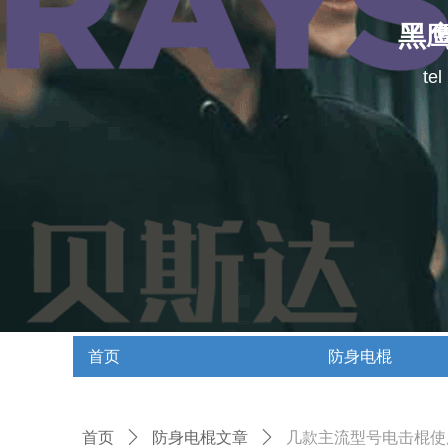
黑
te
首页
防身电棍
首页
防身电棍
首页
ꄲ
防身电棍文章
ꄲ
几款主流型号电击棍使