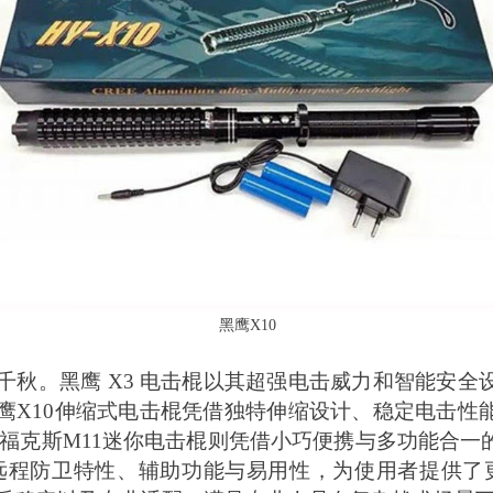
黑鹰X10
千秋。黑鹰
X3 电击棍以其超强电击威力和智能安
鹰X10伸缩式电击棍凭借独特伸缩设计、稳定电击性
 福克斯M11迷你电击棍则凭借小巧便携与多功能合
棍利用远程防卫特性、辅助功能与易用性，为使用者提供了更安