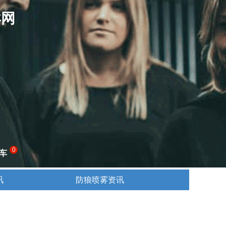
卖网
0
车
讯
防狼喷雾资讯
讯
防狼喷雾资讯