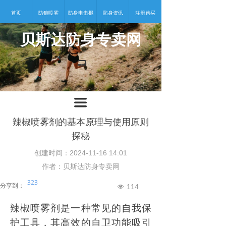
首页
防狼喷雾
防身电击棍
防身资讯
注册购买
贝斯达防身专卖网
넡
끀
辣椒喷雾剂的基本原理与使用原则
探秘
创建时间：
2024-11-16
14:01
作者：贝斯达防身专卖网
323
分享到：
114
넶
辣椒喷雾剂是一种常见的自我保
护工具，其高效的自卫功能吸引