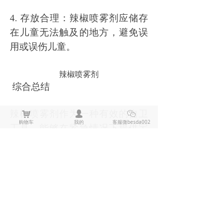
4. 存放合理：辣椒喷雾剂应储存
在儿童无法触及的地方，避免误
用或误伤儿童。
辣椒喷雾剂
综合总结
辣椒喷雾剂作为一种有效的自卫
낙
넙
ꀤ
购物车
我的
客服微besda002
工具，能够在紧急情况下提供宝
贵的保护。了解其基本原理和使
用技巧，无疑能帮助我们更好地
应对潜在的威胁。但无论如何，
使用辣椒喷雾剂时应遵循法律法
规，保持理智，不滥用。此外，
结合其他自卫手段，如学习基本