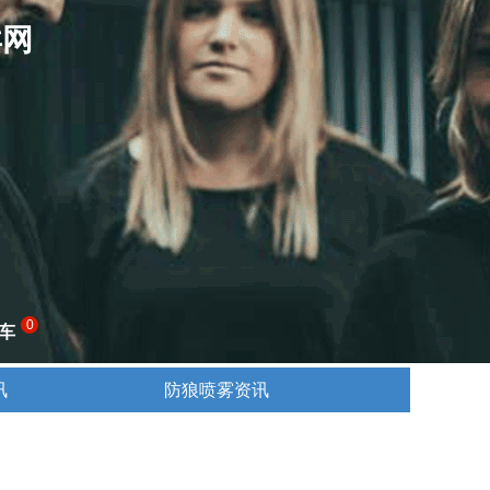
卖网
0
车
讯
防狼喷雾资讯
讯
防狼喷雾资讯