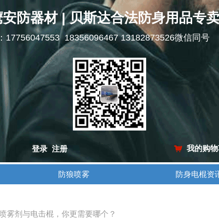
鹰安防器材 | 贝斯达合法防身用品专
l：17756047553 18356096467 13182873526微信同号
我的购物
登录
注册
낙
防狼喷雾
防身电棍资
防狼喷雾
防身电棍资
喷雾剂与电击棍，你更需要哪个？