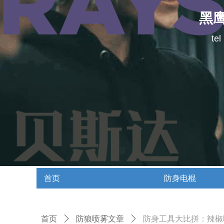
黑
te
首页
防身电棍
首页
防身电棍
首页
ꄲ
防狼喷雾文章
ꄲ
防身工具大比拼：辣椒