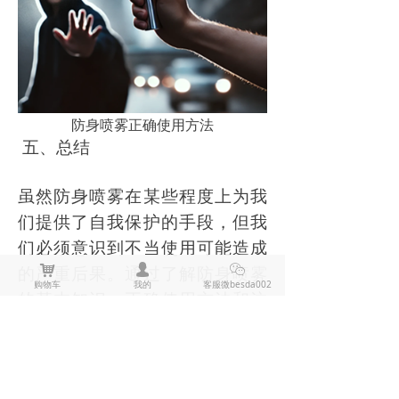
防身喷雾正确使用方法
五、总结
虽然防身喷雾在某些程度上为我
们提供了自我保护的手段，但我
们必须意识到不当使用可能造成
낙
넙
ꀤ
的严重后果。通过了解防身喷雾
购物车
我的
客服微besda002
的基本知识、正确使用方法和注
意事项，才能更有效地保护自
己，降低可能的风险。建议有意
使用防身喷雾的朋友，在学习使