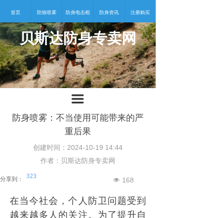
首页
防狼喷雾
防身电击棍
防身资讯
注册购买
贝斯达防身专卖网
넡
끀
防身喷雾：不当使用可能带来的严
重后果
创建时间：
2024-10-19
14:44
作者：贝斯达防身专卖网
323
分享到：
168
넶
在当今社会，个人防卫问题受到
越来越多人的关注。为了提升自