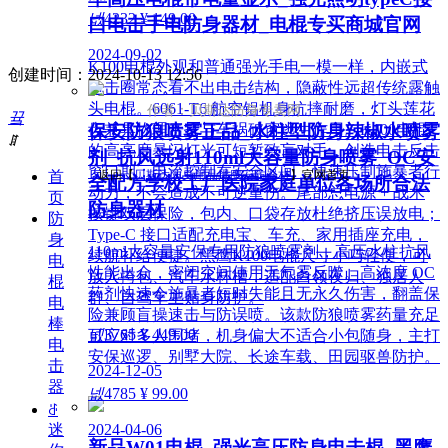
넶
4232
¥ 149.00
口电击手电防身器材_电棍专买商城官网
2024-09-02
K100电棍外观和普通强光手电一模一样，内嵌式
创建时间：
2024-10-13
12:56
电击圈常态看不出电击结构，隐蔽性远超传统露触
头电棍。6061-T6 航空铝机身抗摔耐磨，灯头莲花
作者：贝斯达防身专卖网
끀
保安防狼喷雾正品_水柱型防身辣椒水喷雾
齿兼具物理击打与车祸破窗逃生作用。K100电棍
ꁲ
的高亮度暴闪灯光可短暂致盲对手，创造电击反击
剂_抗风远射110ml大容量防身喷雾_OC安
窗口期；电流控制在安全区间，快速压制施暴者行
首
返回【
贝斯达防身用品黑鹰安防器材
】官网首页
全配方学校工厂医院家庭单位各场所合法
动力，不会造成不可逆重伤。尾部总电源 + 战术
页
防身器材
按键双层保险，包内、口袋存放杜绝挤压误放电；
防
Type-C 接口适配充电宝、车充、家用插座充电，
身
110ml大容量安保专用防狼喷雾剂，高压水柱抗风
续航补给便捷。黑鹰K100电棍尺寸小巧轻便，可
电
性能出众，密闭空间使用无气雾反噬。高浓度 OC
放入挎包、汽车水杯槽，适配白领夜归、独居人
棍
药剂快速令施暴者短时失能且无永久伤害，翻盖保
群、自驾车主贴身防护。
电
险兼顾盲操速击与防误喷。该款防狼喷雾药量充足
棒
넶
3765
¥ 449.00
可应对多人围堵，机身偏大不适合小包随身，主打
电
安保巡逻、别墅大院、长途车载、田园驱兽防护。
击
2024-12-05
器
넶
4785
¥ 99.00
ꁕ
2024-04-06
迷
新品W01电棍_强光高压防身电击棍_黑鹰