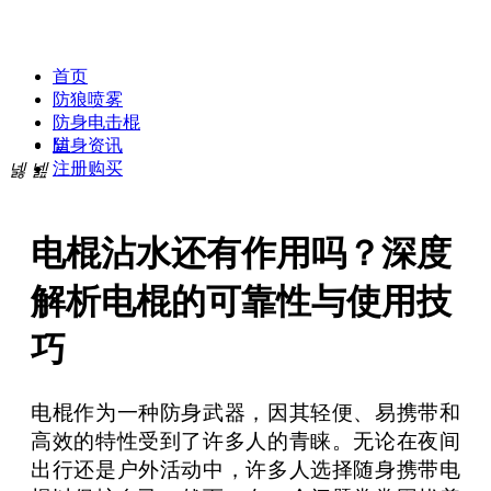
贝斯达防身专卖网
首页
防狼喷雾
防身电击棍
넡
防身资讯
注册购买
넳
넲
电棍沾水还有作用吗？深度
解析电棍的可靠性与使用技
巧
电棍作为一种防身武器，因其轻便、易携带和
高效的特性受到了许多人的青睐。无论在夜间
出行还是户外活动中，许多人选择随身携带电