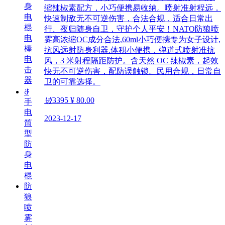
身
缩辣椒素配方，小巧便携易收纳。喷射准射程远，
电
快速制敌无不可逆伤害，合法合规，适合日常出
棍
行、夜归随身自卫，守护个人平安！NATO防狼喷
电
雾高浓缩OC成分合法,60ml小巧便携专为女子设计,
棒
抗风远射防身利器.体积小便携，弹道式喷射准抗
电
风，3 米射程隔距防护。含天然 OC 辣椒素，起效
击
快无不可逆伤害，配防误触锁。民用合规，日常自
器
卫的可靠选择。
ꁕ
넶
3395
¥ 80.00
手
电
2023-12-17
筒
型
防
身
电
棍
防
狼
喷
雾