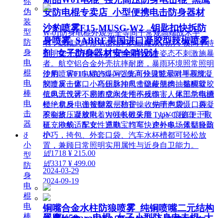
你
伪
安防电棍专卖店_小型便携电击防身器材
装
沙豹喷雾F15-MUSG-W2 _钥匙扣快拆防
型
W-01防身电棍外观完全等同于常规高端战术手
身喷雾_SABRE美国进口凝胶型辣椒喷雾
防
电，隐藏式环形电击结构肉眼难以识别，夜间手持
身
剂_女子防身器材安全哨设计
照明毫无违和感，可悄悄保持戒备姿态不刺激施暴
电
者。航空铝合金外壳抗摔耐磨，暴雨环境照常照明
棍
使用。W01电棍的爆闪强光可快速眩晕对手视觉，
沙豹喷雾F15-MUSG-W2 集高分贝警示哨与高辣凝
电
制造反击窗口；高压脉冲电击促使肌肉抽搐酸软，
胶喷雾一体，小巧钥匙扣尺寸隐蔽便携。黏稠凝胶
棒
低电流设计不易造成永久性伤残伤害。尾部总电源
抗风无气雾，密闭空间使用不反噬；人体工学指槽
电
锁 + 机身电击按键双层防护，收纳于包袋、口袋
杜绝拿反，弹簧翻盖一秒盲操。先哨声震慑、再凝
击
不会挤压误放电；W01电棍采用 Type-C 接口，手
胶制敌，凝胶附着力强长效失能，UV 痕迹便于取
器
机充电线、车充、充电宝均可快速补电。体型轻盈
证，沙豹适配女性通勤、打车、户外多场景贴身防
小巧，挎包、外套口袋、汽车水杯槽都可轻松放
ꁕ
护。
小
置，兼顾日常照明实用属性与近身自卫能力。
넶
1718
¥ 215.00
型
넶
3317
¥ 499.00
防
2024-03-29
身
2024-09-19
电
棍
电
铜嘴合金水柱防狼喷雾_纯铜喷嘴二元结构
棒
黑鹰K59pro电棍_女子小型防身电击棍_大