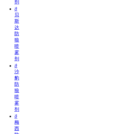
剂
ꁕ
贝
斯
达
防
狼
喷
雾
剂
ꁕ
沙
豹
防
狼
喷
雾
剂
ꁕ
梅
西