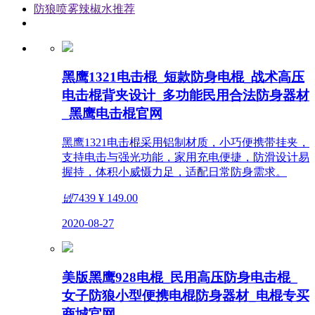
防狼喷雾辣椒水推荐
黑鹰1321电击棍_短款防身电棍_战术高压
电击棍背夹设计_多功能民用合法防身器材
_黑鹰电击棍官网
黑鹰1321电击棍采用铝制材质，小巧便携带挂夹，
支持电击与强光功能，家用充电便捷，防滑设计易
握持，体积小威慑力足，适配日常防身需求。
넶
7439
¥ 149.00
2020-08-27
美版黑鹰928电棍_民用高压防身电击棍_
女子防狼小型便携电棍防身器材_电棍专买
商城官网