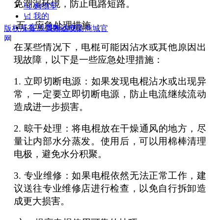
免潮湿环境，防止电路短路。
낙
购物车
넙
我的
五、应急处理措施
ꀤ
客服微besda002
版权所有：
贝斯达安防商城官
网
在某些情况下，电棍可能因沾水或其他原因出
现故障，以下是一些应急处理措施：
1. 立即切断电源：如果发现电棍沾水或出现异
常，一定要立即切断电源，防止电流继续流动
造成进一步损害。
2. 晾干处理：将电棍放在干燥通风的地方，尽
量让内部水分蒸发。使用后，可以用棉棒清理
电极，避免水分积聚。
3. 专业维修：如果电棍依然无法正常工作，建
议送往专业维修店进行检查，以免自行拆卸造
成更大损害。