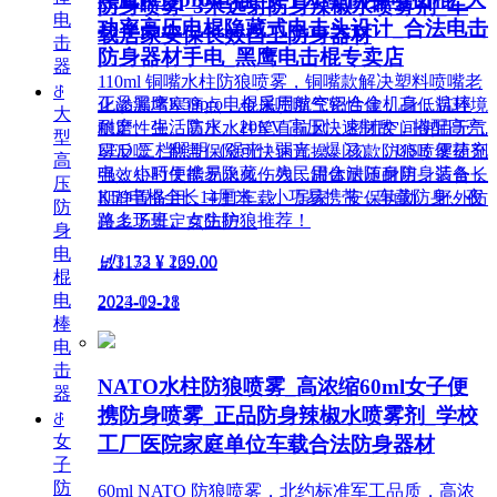
防身喷雾_3米远射防身辣椒水喷雾剂_车
电
功率高压电棍隐藏式电击头设计_合法电击
载居家安保长效自卫防身器材
击
防身器材手电_黑鹰电击棍专卖店
器
110ml 铜嘴水柱防狼喷雾，铜嘴款解决塑料喷嘴老
ꁕ
正品黑鹰K59pro电棍采用航空铝合金机身，抗摔
化渗漏堵塞痛点，金属喷嘴气密性佳，高低温环境
大
耐磨、生活防水。20KV 高压快速制敌，搭配高亮
稳定性强。高压水柱笔直抗风，密闭空间使用无气
型
LED 三档照明（强光 / 弱光 / 爆闪），USB 便捷充
雾反噬，翻盖保险可快速盲操。该款防狼喷雾药剂
高
电，小巧便携易隐藏，为民用合法随身防身装备，
强效短时失能无永久伤残，罐体耐压耐用，适合长
压
K59电棍全长14厘米，小巧易携带，车载防身、夜
期静置备用，主打车载、居家、安保执勤、野外防
防
路上下班、女生防狼推荐！
兽多场景定点防护。
身
电
넶
3133
¥ 269.00
넶
1172
¥ 129.00
棍
电
2024-09-18
2023-12-21
棒
电
击
NATO水柱防狼喷雾_高浓缩60ml女子便
器
携防身喷雾_正品防身辣椒水喷雾剂_学校
ꁕ
女
工厂医院家庭单位车载合法防身器材
子
防
60ml NATO 防狼喷雾，北约标准军工品质，高浓