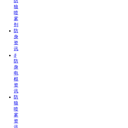
防
狼
喷
雾
剂
防
身
资
讯
ꁕ
防
身
电
棍
资
讯
防
狼
喷
雾
资
讯