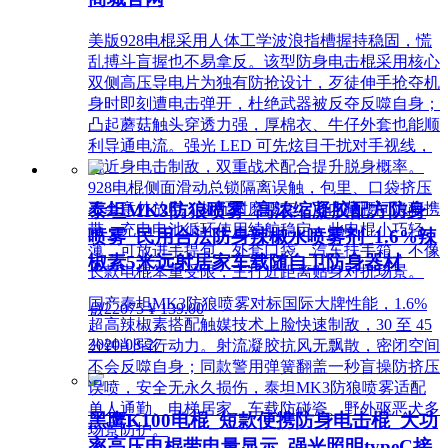
美版928电棍采用人体工学波浪指槽握持稳固，慌
乱搏斗盲握也不易拿反。该型防身电击棍采用核心
双侧高压导电片为独有防抢设计，歹徒伸手抢夺机
身时即刻遭电击弹开，杜绝武器被反夺反噬自身；
凸起蘑菇触头穿透力强，厚棉衣、牛仔外套也能顺
利导通电流。强光 LED 可先炫目干扰对手视线，
再近身电击制敌，双重战术配合提升脱身概率。
928电棍侧面滑动总锁隔离误触，包里、口袋挤压
泰坦MK3防狼喷雾_高浓缩凝胶配方防身
不会意外放电；标配耐磨腰套，可内藏腰间隐蔽携
带，充电电池循环使用续航稳定。此电棍小巧轻
喷雾_民用合法防身辣椒水喷雾剂_1.6%辣
薄，可放进手提包、外套口袋、汽车扶手箱，不像
椒素5米远射居家车载随自卫防身器材
长款电棍笨重受限，主打近距离贴身对抗场景。
国产泰坦MK3防狼喷雾对标国际大牌性能，1.6%
넶
22075
¥ 139.00
超高辣椒素搭配触媒技术上脸快速制敌，30 至 45
2020-08-27
分钟削弱行动力。射流凝胶抗风无飘散，密闭空间
不会反噬自身；同款警用弹簧翻盖一秒盲操防挤压
误喷，安全无永久损伤，泰坦MK3防狼喷雾适配
单人通勤、电梯居家、车载防碰瓷、野外驱恶犬多
黑鹰K100电棍_短款便携防身电击棍_大功
场景防护。
率高压电棍带电量显示_强光照明typeC接