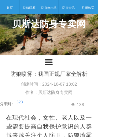
首页
防狼喷雾
防身电击棍
防身资讯
注册购买
贝斯达防身专卖网
넡
끀
防狼喷雾：我国正规厂家全解析
创建时间：
2024-10-07
13:02
作者：贝斯达防身专卖网
323
分享到：
138
넶
在现代社会，女性、老人以及一
些需要提高自我保护意识的人群
越来越关注个人防卫，防狼喷雾