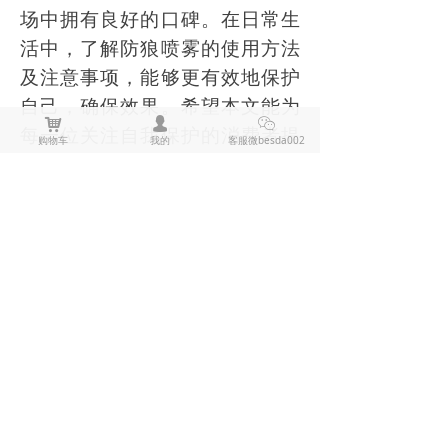
场中拥有良好的口碑。在日常生
活中，了解防狼喷雾的使用方法
及注意事项，能够更有效地保护
自己，确保效果。希望本文能为
낙
넙
ꀤ
每一位关注自我保护的消费者提
购物车
我的
客服微besda002
供有用的信息，帮助大家更好地
选择和使用防狼喷雾，增添一点
保障。