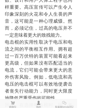
数、设计和用户人体工程学也同
样重要。高压宣传可以产生令人
印象深刻的火花和令人生畏的声
音，这可能是一种心理威慑。然
而，必须记住，过高的电压并不
一定意味着更大的致残能力。
电击棍的实用性取决于电压和电
流之间的平衡相互作用。拥有超
过一百万伏特的装置可能看起来
更高级，但如果没有匹配适当的
电流，它们可能会带来更大的意
外伤害风险。例如，低电流和高
电压的电击棍可以有效地使袭击
者丧失行动能力，同时更大限度
地降低严重受伤的可能性。
낙
넙
ꀤ
因此，在选择电击棍时，除了考
购物车
我的
客服微besda002