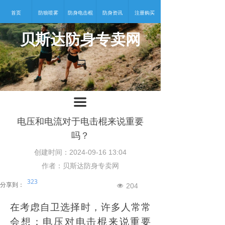
首页
防狼喷雾
防身电击棍
防身资讯
注册购买
贝斯达防身专卖网
넡
끀
电压和电流对于电击棍来说重要
吗？
创建时间：
2024-09-16
13:04
作者：贝斯达防身专卖网
323
分享到：
204
넶
在考虑自卫选择时，许多人常常
会想：电压对电击棍来说重要