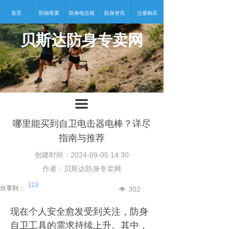
首页
防狼喷雾
防身电击棍
防身资讯
注册购买
贝斯达防身专卖网
넡
끀
哪里能买到自卫电击器电棒？详尽
指南与推荐
创建时间：
2024-09-05
14:30
作者：贝斯达防身专卖网
323
分享到：
302
넶
现在个人安全愈发受到关注，防身
自卫工具的需求持续上升。其中，