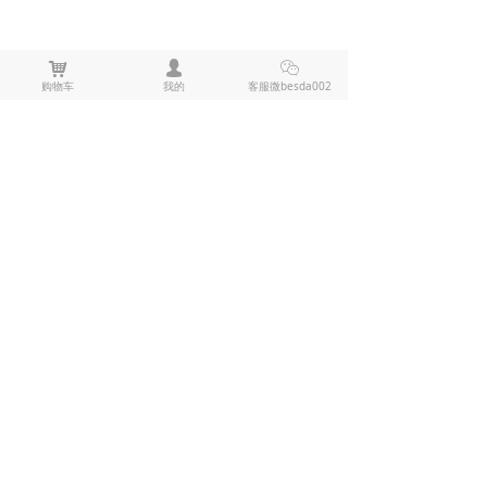
낙
넙
ꀤ
购物车
我的
客服微besda002
上一篇：
无
ꄴ
下一篇：
无
ꄲ
全部评论
(
0
)