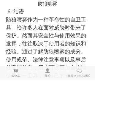
防狼喷雾
6. 结语
防狼喷雾作为一种革命性的自卫工
具，给许多人在面对威胁时带来了
保护。然而其安全性与使用效果的
发挥，往往取决于使用者的知识和
经验。通过了解防狼喷雾的成分、
使用规范、法律注意事项以及事后
处理等信息，用户可以更加自信地
낙
넙
ꀤ
使用这一工具，为自己的安全保驾
购物车
我的
客服微besda002
护航。
随着社会的发展，保护自己成为每
个人不可忽视的责任。选择合适的
防狼喷雾，掌握正确的使用方法，
携手共创安全环境。
上一篇：
无
ꄴ