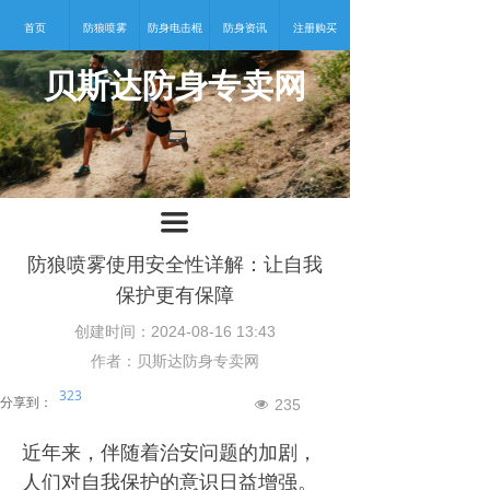
首页
防狼喷雾
防身电击棍
防身资讯
注册购买
贝斯达防身专卖网
넡
끀
防狼喷雾使用安全性详解：让自我
保护更有保障
创建时间：
2024-08-16
13:43
作者：贝斯达防身专卖网
323
分享到：
235
넶
近年来，伴随着治安问题的加剧，
人们对自我保护的意识日益增强。