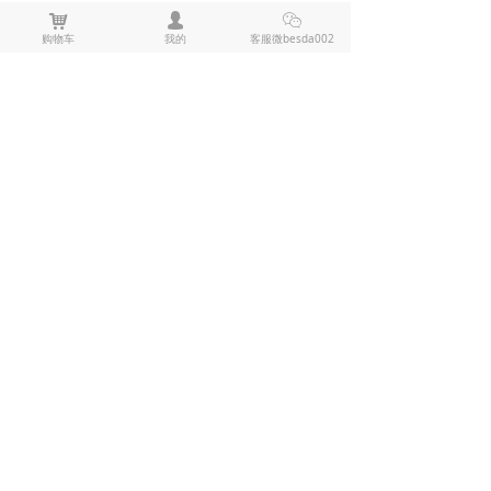
낙
넙
ꀤ
购物车
我的
客服微besda002
上一篇：
无
ꄴ
下一篇：
无
ꄲ
全部评论
(
0
)
来说两句吧