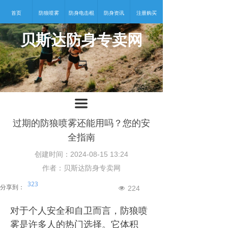
首页
防狼喷雾
防身电击棍
防身资讯
注册购买
贝斯达防身专卖网
넡
끀
过期的防狼喷雾还能用吗？您的安
全指南
创建时间：
2024-08-15
13:24
作者：贝斯达防身专卖网
323
分享到：
224
넶
对于个人安全和自卫而言，防狼喷
雾是许多人的热门选择。它体积