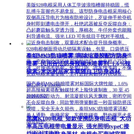
美版928电棍采用人体工学波浪指槽握持稳固，慌
乱搏斗盲握也不易拿反。该型防身电击棍采用核心
双侧高压导电片为独有防抢设计，歹徒伸手抢夺机
身时即刻遭电击弹开，杜绝武器被反夺反噬自身；
凸起蘑菇触头穿透力强，厚棉衣、牛仔外套也能顺
利导通电流。强光 LED 可先炫目干扰对手视线，
再近身电击制敌，双重战术配合提升脱身概率。
928电棍侧面滑动总锁隔离误触，包里、口袋挤压
泰坦MK3防狼喷雾_高浓缩凝胶配方防身
不会意外放电；标配耐磨腰套，可内藏腰间隐蔽携
带，充电电池循环使用续航稳定。此电棍小巧轻
喷雾_民用合法防身辣椒水喷雾剂_1.6%辣
薄，可放进手提包、外套口袋、汽车扶手箱，不像
椒素5米远射居家车载随自卫防身器材
长款电棍笨重受限，主打近距离贴身对抗场景。
国产泰坦MK3防狼喷雾对标国际大牌性能，1.6%
넶
22075
¥ 139.00
超高辣椒素搭配触媒技术上脸快速制敌，30 至 45
2020-08-27
分钟削弱行动力。射流凝胶抗风无飘散，密闭空间
不会反噬自身；同款警用弹簧翻盖一秒盲操防挤压
误喷，安全无永久损伤，泰坦MK3防狼喷雾适配
单人通勤、电梯居家、车载防碰瓷、野外驱恶犬多
黑鹰K100电棍_短款便携防身电击棍_大功
场景防护。
率高压电棍带电量显示_强光照明typeC接
넶
4232
¥ 149.00