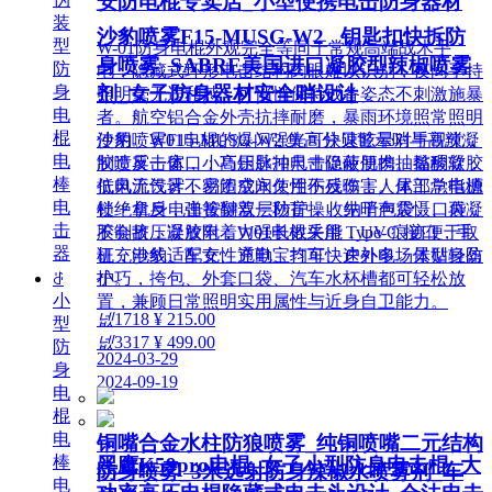
安防电棍专卖店_小型便携电击防身器材
装
沙豹喷雾F15-MUSG-W2 _钥匙扣快拆防
型
W-01防身电棍外观完全等同于常规高端战术手
身喷雾_SABRE美国进口凝胶型辣椒喷雾
防
电，隐藏式环形电击结构肉眼难以识别，夜间手持
身
剂_女子防身器材安全哨设计
照明毫无违和感，可悄悄保持戒备姿态不刺激施暴
电
者。航空铝合金外壳抗摔耐磨，暴雨环境照常照明
棍
使用。W01电棍的爆闪强光可快速眩晕对手视觉，
沙豹喷雾F15-MUSG-W2 集高分贝警示哨与高辣凝
电
制造反击窗口；高压脉冲电击促使肌肉抽搐酸软，
胶喷雾一体，小巧钥匙扣尺寸隐蔽便携。黏稠凝胶
棒
低电流设计不易造成永久性伤残伤害。尾部总电源
抗风无气雾，密闭空间使用不反噬；人体工学指槽
电
锁 + 机身电击按键双层防护，收纳于包袋、口袋
杜绝拿反，弹簧翻盖一秒盲操。先哨声震慑、再凝
击
不会挤压误放电；W01电棍采用 Type-C 接口，手
胶制敌，凝胶附着力强长效失能，UV 痕迹便于取
器
机充电线、车充、充电宝均可快速补电。体型轻盈
证，沙豹适配女性通勤、打车、户外多场景贴身防
小巧，挎包、外套口袋、汽车水杯槽都可轻松放
ꁕ
护。
小
置，兼顾日常照明实用属性与近身自卫能力。
넶
1718
¥ 215.00
型
넶
3317
¥ 499.00
防
2024-03-29
身
2024-09-19
电
棍
电
铜嘴合金水柱防狼喷雾_纯铜喷嘴二元结构
棒
黑鹰K59pro电棍_女子小型防身电击棍_大
防身喷雾_3米远射防身辣椒水喷雾剂_车
电