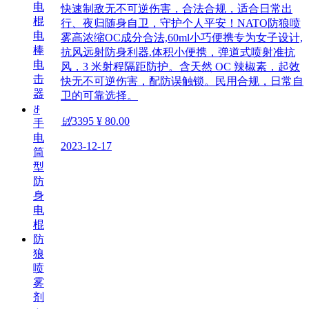
电
快速制敌无不可逆伤害，合法合规，适合日常出
棍
行、夜归随身自卫，守护个人平安！NATO防狼喷
电
雾高浓缩OC成分合法,60ml小巧便携专为女子设计,
棒
抗风远射防身利器.体积小便携，弹道式喷射准抗
电
风，3 米射程隔距防护。含天然 OC 辣椒素，起效
击
快无不可逆伤害，配防误触锁。民用合规，日常自
器
卫的可靠选择。
ꁕ
넶
3395
¥ 80.00
手
电
2023-12-17
筒
型
防
身
电
棍
防
狼
喷
雾
剂