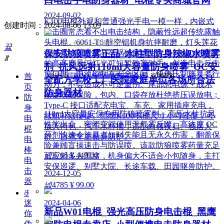
口电击手电防身器材_电棍专买商城官网
2024-09-02
K100电棍外观和普通强光手电一模一样，内嵌式
创建时间：
2024-08-06
13:09
电击圈常态看不出电击结构，隐蔽性远超传统露触
头电棍。6061-T6 航空铝机身抗摔耐磨，灯头莲花
作者：贝斯达防身专卖网
끀
保安防狼喷雾正品_水柱型防身辣椒水喷雾
齿兼具物理击打与车祸破窗逃生作用。K100电棍
ꁲ
的高亮度暴闪灯光可短暂致盲对手，创造电击反击
剂_抗风远射110ml大容量防身喷雾_OC安
窗口期；电流控制在安全区间，快速压制施暴者行
首
返回【
贝斯达防身用品黑鹰安防器材
】官网首页
全配方学校工厂医院家庭单位各场所合法
动力，不会造成不可逆重伤。尾部总电源 + 战术
页
防身器材
按键双层保险，包内、口袋存放杜绝挤压误放电；
防
Type-C 接口适配充电宝、车充、家用插座充电，
身
110ml大容量安保专用防狼喷雾剂，高压水柱抗风
续航补给便捷。黑鹰K100电棍尺寸小巧轻便，可
电
性能出众，密闭空间使用无气雾反噬。高浓度 OC
放入挎包、汽车水杯槽，适配白领夜归、独居人
棍
药剂快速令施暴者短时失能且无永久伤害，翻盖保
群、自驾车主贴身防护。
电
险兼顾盲操速击与防误喷。该款防狼喷雾药量充足
棒
넶
3765
¥ 449.00
可应对多人围堵，机身偏大不适合小包随身，主打
电
安保巡逻、别墅大院、长途车载、田园驱兽防护。
击
2024-12-05
器
넶
4785
¥ 99.00
ꁕ
2024-04-06
迷
新品W01电棍_强光高压防身电击棍_黑鹰
你
伪