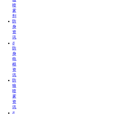
喷
雾
剂
防
身
资
讯
ꁕ
防
身
电
棍
资
讯
防
狼
喷
雾
资
讯
ꁕ