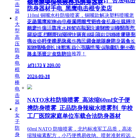
功率高压电棍隐藏式电击头设计_合法电击
载居家安保长效自卫防身器材
击
防身器材手电_黑鹰电击棍专卖店
器
110ml 铜嘴水柱防狼喷雾，铜嘴款解决塑料喷嘴老
ꁕ
正品黑鹰K59pro电棍采用航空铝合金机身，抗摔
化渗漏堵塞痛点，金属喷嘴气密性佳，高低温环境
大
耐磨、生活防水。20KV 高压快速制敌，搭配高亮
稳定性强。高压水柱笔直抗风，密闭空间使用无气
型
LED 三档照明（强光 / 弱光 / 爆闪），USB 便捷充
雾反噬，翻盖保险可快速盲操。该款防狼喷雾药剂
高
电，小巧便携易隐藏，为民用合法随身防身装备，
强效短时失能无永久伤残，罐体耐压耐用，适合长
压
K59电棍全长14厘米，小巧易携带，车载防身、夜
期静置备用，主打车载、居家、安保执勤、野外防
防
路上下班、女生防狼推荐！
兽多场景定点防护。
身
电
넶
3133
¥ 269.00
넶
1172
¥ 129.00
棍
电
2024-09-18
2023-12-21
棒
电
击
NATO水柱防狼喷雾_高浓缩60ml女子便
器
携防身喷雾_正品防身辣椒水喷雾剂_学校
ꁕ
女
工厂医院家庭单位车载合法防身器材
子
防
60ml NATO 防狼喷雾，北约标准军工品质，高浓
身
缩辣椒素配方，小巧便携易收纳。喷射准射程远，