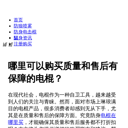
贝斯达防身专卖网
首页
防狼喷雾
防身电击棍
넡
防身资讯
注册购买
넳
넲
哪里可以购买质量和售后有
保障的电棍？
在现代社会，电棍作为一种自卫工具，越来越受
到人们的关注与青睐。然而，面对市场上琳琅满
目的电棍产品，很多消费者却感到无从下手，尤
其是在质量和售后的保障方面。究竟防身
电棍在
哪里买
，才能确保其质量和售后服务都不打折扣