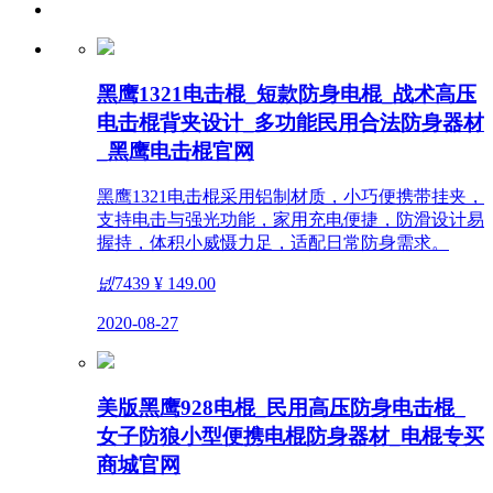
黑鹰1321电击棍_短款防身电棍_战术高压
电击棍背夹设计_多功能民用合法防身器材
_黑鹰电击棍官网
黑鹰1321电击棍采用铝制材质，小巧便携带挂夹，
支持电击与强光功能，家用充电便捷，防滑设计易
握持，体积小威慑力足，适配日常防身需求。
넶
7439
¥ 149.00
2020-08-27
美版黑鹰928电棍_民用高压防身电击棍_
女子防狼小型便携电棍防身器材_电棍专买
商城官网