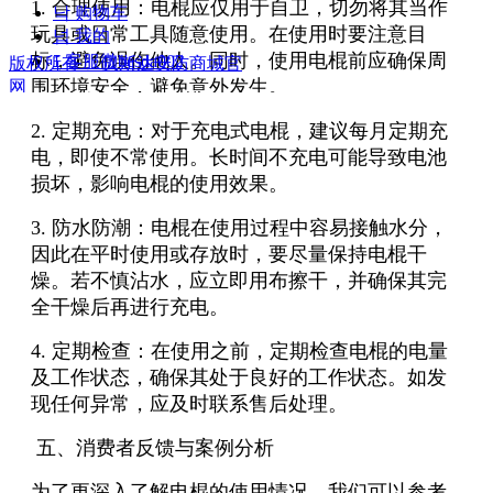
1. 合理使用：电棍应仅用于自卫，切勿将其当作
낙
购物车
玩具或日常工具随意使用。在使用时要注意目
넙
我的
标，避免误伤他人。同时，使用电棍前应确保周
ꀤ
客服微besda002
版权所有：
贝斯达安防商城官
围环境安全，避免意外发生。
网
2. 定期充电：对于充电式电棍，建议每月定期充
电，即使不常使用。长时间不充电可能导致电池
损坏，影响电棍的使用效果。
3. 防水防潮：电棍在使用过程中容易接触水分，
因此在平时使用或存放时，要尽量保持电棍干
燥。若不慎沾水，应立即用布擦干，并确保其完
全干燥后再进行充电。
4. 定期检查：在使用之前，定期检查电棍的电量
及工作状态，确保其处于良好的工作状态。如发
现任何异常，应及时联系售后处理。
五、消费者反馈与案例分析
为了更深入了解电棍的使用情况，我们可以参考