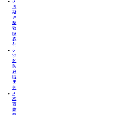
ꁕ
贝
斯
达
防
狼
喷
雾
剂
ꁕ
沙
豹
防
狼
喷
雾
剂
ꁕ
梅
西
防
狼