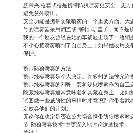
腰带夹/枪套式枪是携带防狼喷雾更安全、更
避免意外喷出。
安全功能是携带防狼喷雾的一个重要方面。大
号的喷雾器采用翻盖或“警帽式”盖子，而不是
我的一个朋友曾经在她的车钥匙上装了一瓶钥
不小心把喷雾喷到了自己身上；如果她改用皮
保护。
携带防狼喷雾的方法
携带辣椒喷雾是个人决定。许多州的法律允许携
携带辣椒喷雾的利弊。要将辣椒喷雾作为自卫
隐藏辣椒喷雾通常意味着将其藏在身上，比如
试图做一些威胁性的事情时才意识到你带着武
定放弃他们的计划。
无论你在决定是否在公共场合携带防狼喷雾时
节“防狼喷雾技术”中更深入地讨论这些技术。
关键点