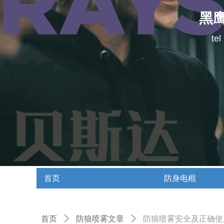
黑
te
首页
防身电棍
首页
防身电棍
首页
ꄲ
防狼喷雾文章
ꄲ
防狼喷雾安全及正确使