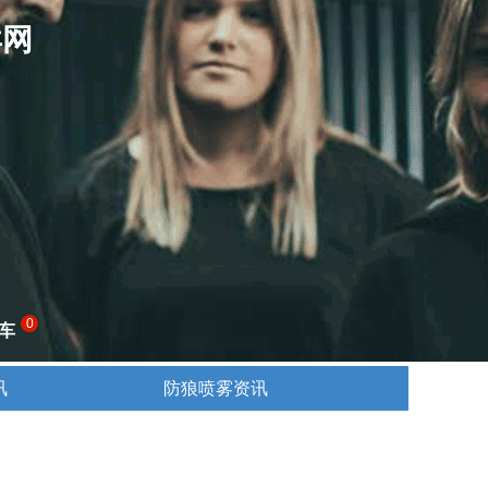
卖网
0
车
讯
防狼喷雾资讯
讯
防狼喷雾资讯