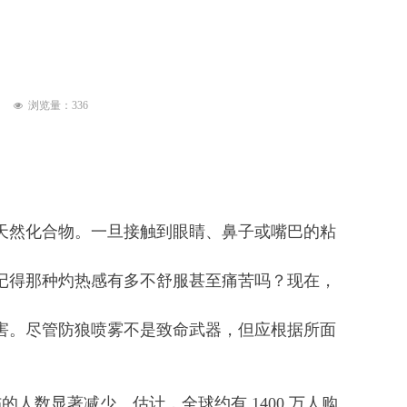
浏览量：
336
넶
天然化合物。一旦接触到眼睛、鼻子或嘴巴的粘
记得那种灼热感有多不舒服甚至痛苦吗？现在，
害。尽管防狼喷雾不是致命武器，但应根据所面
伤的人数显著减少。
估计，全球约有 1400 万人购