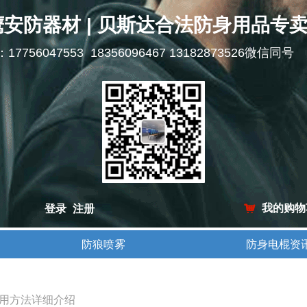
鹰安防器材 | 贝斯达合法防身用品专
l：17756047553 18356096467 13182873526微信同号
我的购物
登录
注册
낙
防狼喷雾
防身电棍资
防狼喷雾
防身电棍资
用方法详细介绍