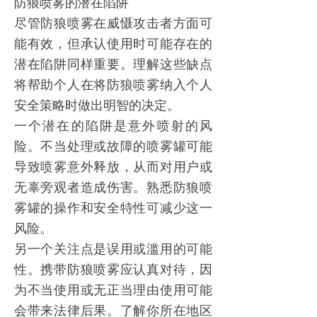
防狼喷雾
的潜在陷阱
尽管
防狼喷雾
在威慑攻击者方面可
能有效，但承认使用时可能存在的
潜在陷阱同样重要。理解这些缺点
将帮助个人在将
防狼喷雾
纳入个人
安全策略时做出明智的决定。
一个潜在的陷阱是意外喷射的风
险。不当处理或故障的喷雾罐可能
导致喷雾意外释放，从而对用户或
无辜旁观者造成伤害。熟悉
防狼喷
雾
罐的操作和安全特性可减少这一
风险。
另一个关注点是误用或滥用的可能
性。携带
防狼喷雾
应认真对待，因
为不当使用或无正当理由使用可能
会带来法律后果。了解你所在地区