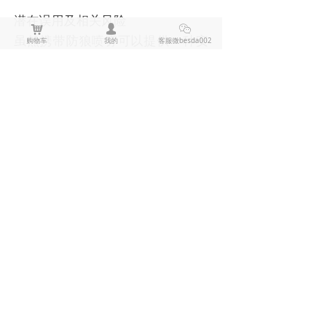
潜在误用及相关风险
낙
넙
ꀤ
虽然携带
防狼喷雾
可以提供一种安
购物车
我的
客服微besda002
全感，但始终存在误用或滥用的潜
在风险。至关重要的是要明白，
防
狼喷雾
应作为自卫工具，仅在对个
人安全存在即时威胁的情况下使
用。任何形式的误用或将其用作恐
吓手段都可能带来严重的法律和道
德后果。
误用
防狼喷雾
不仅会使你处于危险
之中，还会危及周围其他人。重要
的是要记住它的目的
自卫，而
——
非攻击。
此外，考虑在某些情况下使用
防狼