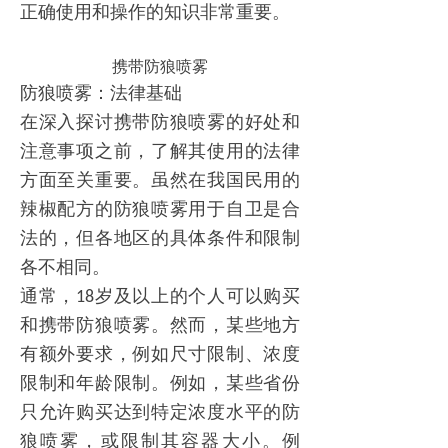
正确使用和操作的知识非常重要。
携带防狼喷雾
防狼喷雾
：法律基础
在深入探讨携带
防狼喷雾
的好处和
注意事项之前，了解其使用的法律
方面至关重要。虽然在
我国民用的
辣椒配方的防狼喷雾
用于自卫是合
法的，但各
地区
的具体条件和限制
各不相同。
通常，
岁及以上的个人可以购买
18
和携带
防狼喷雾
。然而，某些
地方
有额外要求，例如尺寸限制、浓度
限制和年龄限制。例如，某些
省份
只允许购买达到特定浓度水平的
防
狼喷雾
，或限制其容器大小。例