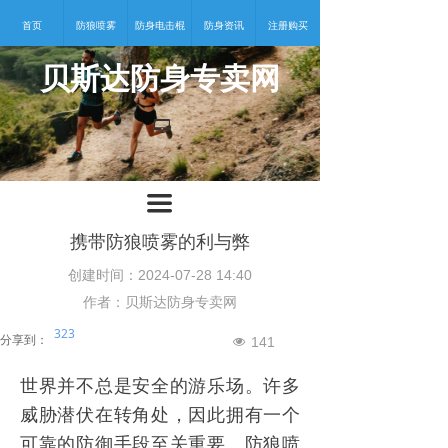
首页
防狼喷雾
防身电击棍
防身资讯
注册购买
贝斯达防身专卖网
넡
끀
携带防狼喷雾的利与弊
创建时间：
2024-07-28
14:40
作者：贝斯达防身专卖网
323
分享到：
141
넶
世界并不总是安全的游乐场。许多
威胁潜伏在转角处，因此拥有一个
可靠的防御手段至关重要。
防狼喷