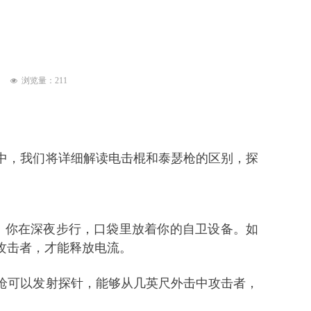
浏览量：
211
넶
中，我们将详细解读
电击棍
和泰瑟枪的区别，探
，你在深夜步行，口袋里放着你的自卫设备。如
攻击者，才能释放电流。
枪可以发射探针，能够从几英尺外击中攻击者，
。