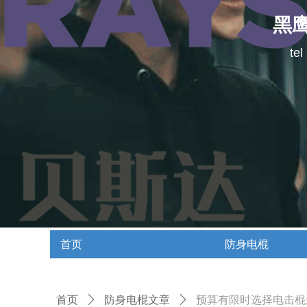
黑
te
首页
防身电棍
首页
防身电棍
首页
ꄲ
防身电棍文章
ꄲ
预算有限时选择电击棍