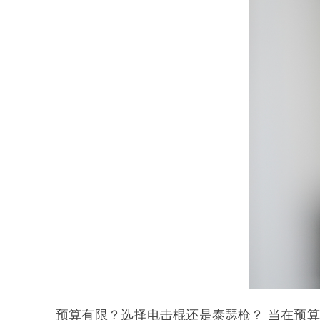
预算有限？选择
电击棍
还是泰瑟枪？
当在预算