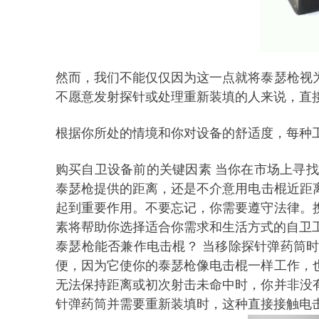
然而，我们不能仅仅因为这一点就将泰瑟枪视
不愿意发射探针或处理重新装填的人来说，直
根据你所处的情境和你对设备的舒适度，每种
购买自卫设备前的关键因素
当你在市场上寻找
泰瑟枪提供的距离，还是不介意用
电击棍
近距
起到重要作用。不要忘记，你需要遵守法律。
素将帮助你选择适合你需求和生活方式的自卫
泰瑟枪能否兼作
电击棍
？
当移除探针弹药筒
便，因为它使你的泰瑟枪像
电击棍
一样工作，
无法保持距离或初次射击未命中时，你并非没
针弹药筒并需要重新装填时，这种直接接触电