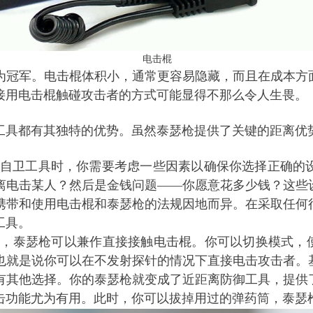
电击棍
为冠军。
电击棍
体积小，通常更容易隐藏，而且在成本方
接用
电击棍
触碰攻击者的方式可能显得不那么令人生畏。
工具都有其独特的优势。虽然泰瑟枪提供了关键的距离优
自卫工具时，你需要考虑一些因素以确保你选择正确的
离电击某人？然后是金钱问题
——你愿意花多少钱？这些
携带和使用
电击棍
和泰瑟枪的法规因地而异。在采取任何
工具。
时，泰瑟枪可以兼作直接接触
电击棍
。你可以切换模式，
也就是说你可以在不发射探针的情况下直接电击攻击者。
有其他选择。你的泰瑟枪就变成了近距离防御工具，提供
击功能尤为有用。此时，你可以拔掉用过的弹药筒，泰瑟