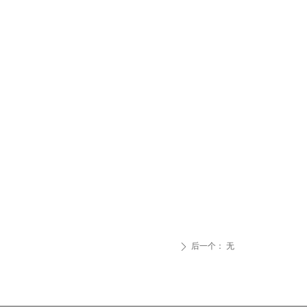
后一个：
无
ꄲ