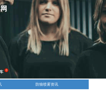
卖网
0
车
讯
防狼喷雾资讯
讯
防狼喷雾资讯