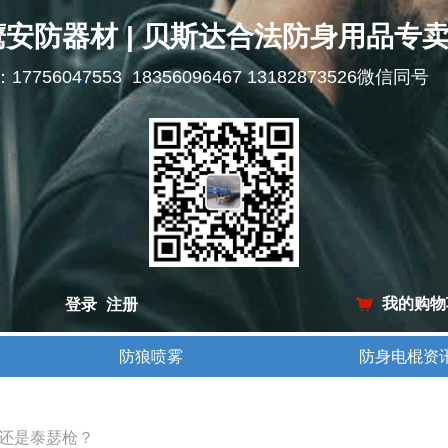
鹰安防器材 | 贝斯达合法防身用品专
l：17756047553 18356096467 13182873526微信同号
我的购物
登录
注册
낙
防狼喷雾
防身电棍资
防狼喷雾
防身电棍资
还是泰瑟枪？