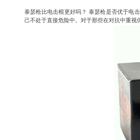
泰瑟枪比
电击棍
更好吗？
泰瑟枪是否优于
电击
己不处于直接危险中。对于那些在对抗中重视