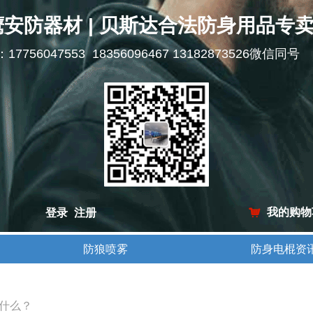
鹰安防器材 | 贝斯达合法防身用品专
l：17756047553 18356096467 13182873526微信同号
我的购物
登录
注册
낙
防狼喷雾
防身电棍资
防狼喷雾
防身电棍资
什么？