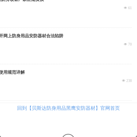
넶
61
开网上防身用品安防器材合法陷阱
넶
70
使用规范详解
넶
238
回到【贝斯达防身用品黑鹰安防器材】官网首页