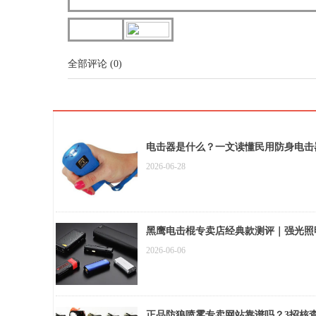
全部评论
(
0
)
电击器是什么？一文读懂民用防身电击
2026-06-28
黑鹰电击棍专卖店经典款测评｜强光照
2026-06-06
正品防狼喷雾专卖网站靠谱吗？3招核