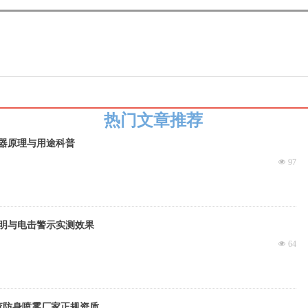
热门文章推荐
器原理与用途科普
넶
97
明与电击警示实测效果
넶
64
查防身喷雾厂家正规资质