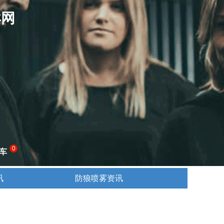
卖网
0
车
讯
防狼喷雾资讯
讯
防狼喷雾资讯