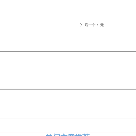
后一个：
无
ꄲ