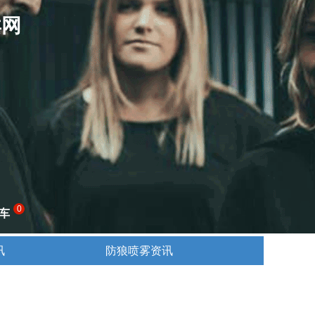
卖网
0
车
讯
防狼喷雾资讯
讯
防狼喷雾资讯