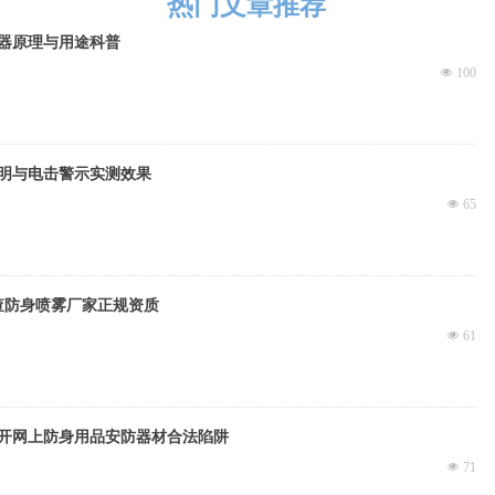
热门文章推荐
器原理与用途科普
넶
100
明与电击警示实测效果
넶
65
查防身喷雾厂家正规资质
넶
61
开网上防身用品安防器材合法陷阱
넶
71