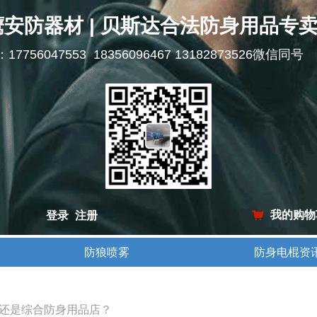
鹰安防器材 | 贝斯达合法防身用品专
l：17756047553 18356096467 13182873526微信同号
我的购物
登录
注册
낙
防狼喷雾
防身电棍资
防狼喷雾
防身电棍资
还是综合防身用品店？