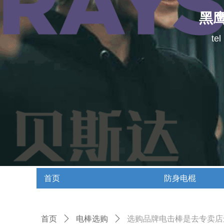
黑
te
首页
防身电棍
首页
防身电棍
首页
ꄲ
电棒选购
ꄲ
选购品牌电击棒是去专卖店