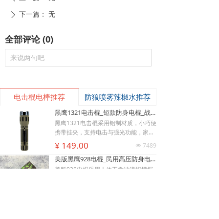
下一篇：
无
ꄲ
全部评论
(
0
)
来说两句吧
电击棍电棒推荐
防狼喷雾辣椒水推荐
黑鹰1321电击棍_短款防身电棍_战术高压电击棍背夹设计_多功能民用合法防身器材_黑鹰电击棍官网
黑鹰1321电击棍采用铝制材质，小巧便
携带挂夹，支持电击与强光功能，家用
充电便捷，防滑设计易握持，体积小威
¥ 149.00
7489
넶
慑力足，适配日常防身需求。
낙
넙
ꀤ
美版黑鹰928电棍_民用高压防身电击棍_女子防狼小型便携电棍防身器材_电棍专买商城官网
购物车
我的
客服微besda002
美版928电棍采用人体工学波浪指槽握
持稳固，慌乱搏斗盲握也不易拿反。该
型防身电击棍采用核心双侧高压导电片
¥ 139.00
22206
넶
为独有防抢设计，歹徒伸手抢夺机身时
黑鹰K100电棍_短款便携防身电击棍_大功率高压电棍带电量显示_强光照明typeC接口电击手电防身器材_电棍专买商城官网
即刻遭电击弹开，杜绝武器被反夺反噬
自身；凸起蘑菇触头穿透力强，厚棉
K100电棍外观和普通强光手电一模一