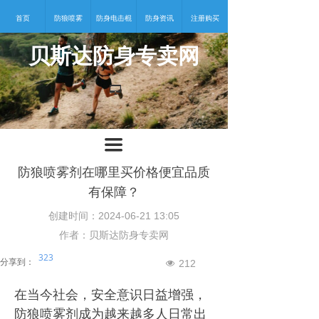
首页
防狼喷雾
防身电击棍
防身资讯
注册购买
贝斯达防身专卖网
넡
끀
防狼喷雾剂在哪里买价格便宜品质
有保障？
创建时间：
2024-06-21
13:05
作者：贝斯达防身专卖网
323
分享到：
212
넶
在当今社会，安全意识日益增强，
防狼喷雾剂成为越来越多人日常出