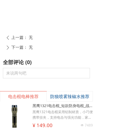
上一篇：
无
ꄴ
下一篇：
无
ꄲ
全部评论
(
0
)
来说两句吧
电击棍电棒推荐
防狼喷雾辣椒水推荐
黑鹰1321电击棍_短款防身电棍_战术高压电击棍背夹设计_多功能民用合法防身器材_黑鹰电击棍官网
黑鹰1321电击棍采用铝制材质，小巧便
携带挂夹，支持电击与强光功能，家用
낙
넙
ꀤ
充电便捷，防滑设计易握持，体积小威
购物车
¥ 149.00
我的
客服微besda002
7489
넶
慑力足，适配日常防身需求。