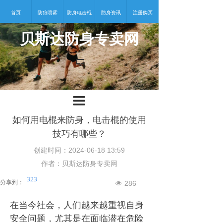
首页
防狼喷雾
防身电击棍
防身资讯
注册购买
贝斯达防身专卖网
넡
끀
如何用电棍来防身，电击棍的使用
技巧有哪些？
创建时间：
2024-06-18
13:59
作者：贝斯达防身专卖网
323
分享到：
286
넶
在当今社会，人们越来越重视自身
安全问题，尤其是在面临潜在危险