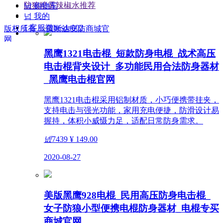
防狼喷雾辣椒水推荐
낙
购物车
넙
我的
ꀤ
客服微besda002
版权所有：
贝斯达安防商城官
网
黑鹰1321电击棍_短款防身电棍_战术高压
电击棍背夹设计_多功能民用合法防身器材
_黑鹰电击棍官网
黑鹰1321电击棍采用铝制材质，小巧便携带挂夹，
支持电击与强光功能，家用充电便捷，防滑设计易
握持，体积小威慑力足，适配日常防身需求。
넶
7439
¥ 149.00
2020-08-27
美版黑鹰928电棍_民用高压防身电击棍_
女子防狼小型便携电棍防身器材_电棍专买
商城官网