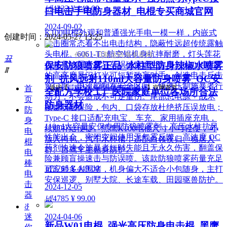
넶
4232
¥ 149.00
口电击手电防身器材_电棍专买商城官网
2024-09-02
K100电棍外观和普通强光手电一模一样，内嵌式
创建时间：
2024-05-27
13:25
电击圈常态看不出电击结构，隐蔽性远超传统露触
头电棍。6061-T6 航空铝机身抗摔耐磨，灯头莲花
作者：贝斯达防身专卖网
끀
保安防狼喷雾正品_水柱型防身辣椒水喷雾
齿兼具物理击打与车祸破窗逃生作用。K100电棍
ꁲ
的高亮度暴闪灯光可短暂致盲对手，创造电击反击
剂_抗风远射110ml大容量防身喷雾_OC安
窗口期；电流控制在安全区间，快速压制施暴者行
首
返回【
贝斯达防身用品黑鹰安防器材
】官网首页
全配方学校工厂医院家庭单位各场所合法
动力，不会造成不可逆重伤。尾部总电源 + 战术
页
防身器材
按键双层保险，包内、口袋存放杜绝挤压误放电；
防
Type-C 接口适配充电宝、车充、家用插座充电，
身
110ml大容量安保专用防狼喷雾剂，高压水柱抗风
续航补给便捷。黑鹰K100电棍尺寸小巧轻便，可
电
性能出众，密闭空间使用无气雾反噬。高浓度 OC
放入挎包、汽车水杯槽，适配白领夜归、独居人
棍
药剂快速令施暴者短时失能且无永久伤害，翻盖保
群、自驾车主贴身防护。
电
险兼顾盲操速击与防误喷。该款防狼喷雾药量充足
棒
넶
3765
¥ 449.00
可应对多人围堵，机身偏大不适合小包随身，主打
电
安保巡逻、别墅大院、长途车载、田园驱兽防护。
击
2024-12-05
器
넶
4785
¥ 99.00
ꁕ
2024-04-06
迷
新品W01电棍_强光高压防身电击棍_黑鹰