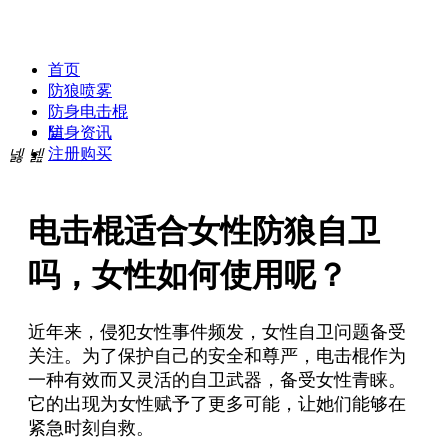
贝斯达防身专卖网
首页
防狼喷雾
防身电击棍
넡
防身资讯
注册购买
넳
넲
电击棍适合女性防狼自卫
吗，女性如何使用呢？
近年来，侵犯女性事件频发，女性自卫问题备受
关注。为了保护自己的安全和尊严，电击棍作为
一种有效而又灵活的自卫武器，备受女性青睐。
它的出现为女性赋予了更多可能，让她们能够在
紧急时刻自救。