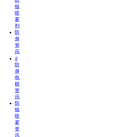
防
狼
喷
雾
剂
防
身
资
讯
ꁕ
防
身
电
棍
资
讯
防
狼
喷
雾
资
讯