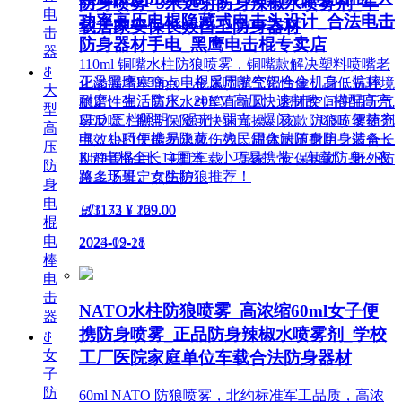
防身喷雾_3米远射防身辣椒水喷雾剂_车
电
功率高压电棍隐藏式电击头设计_合法电击
载居家安保长效自卫防身器材
击
防身器材手电_黑鹰电击棍专卖店
器
110ml 铜嘴水柱防狼喷雾，铜嘴款解决塑料喷嘴老
ꁕ
正品黑鹰K59pro电棍采用航空铝合金机身，抗摔
化渗漏堵塞痛点，金属喷嘴气密性佳，高低温环境
大
耐磨、生活防水。20KV 高压快速制敌，搭配高亮
稳定性强。高压水柱笔直抗风，密闭空间使用无气
型
LED 三档照明（强光 / 弱光 / 爆闪），USB 便捷充
雾反噬，翻盖保险可快速盲操。该款防狼喷雾药剂
高
电，小巧便携易隐藏，为民用合法随身防身装备，
强效短时失能无永久伤残，罐体耐压耐用，适合长
压
K59电棍全长14厘米，小巧易携带，车载防身、夜
期静置备用，主打车载、居家、安保执勤、野外防
防
路上下班、女生防狼推荐！
兽多场景定点防护。
身
电
넶
3133
¥ 269.00
넶
1172
¥ 129.00
棍
电
2024-09-18
2023-12-21
棒
电
击
NATO水柱防狼喷雾_高浓缩60ml女子便
器
携防身喷雾_正品防身辣椒水喷雾剂_学校
ꁕ
女
工厂医院家庭单位车载合法防身器材
子
防
60ml NATO 防狼喷雾，北约标准军工品质，高浓