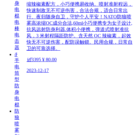
身
缩辣椒素配方，小巧便携易收纳。喷射准射程远，
电
快速制敌无不可逆伤害，合法合规，适合日常出
棍
行、夜归随身自卫，守护个人平安！NATO防狼喷
电
雾高浓缩OC成分合法,60ml小巧便携专为女子设计,
棒
抗风远射防身利器.体积小便携，弹道式喷射准抗
电
风，3 米射程隔距防护。含天然 OC 辣椒素，起效
击
快无不可逆伤害，配防误触锁。民用合规，日常自
器
卫的可靠选择。
ꁕ
넶
3395
¥ 80.00
手
电
2023-12-17
筒
型
防
身
电
棍
防
狼
喷
雾