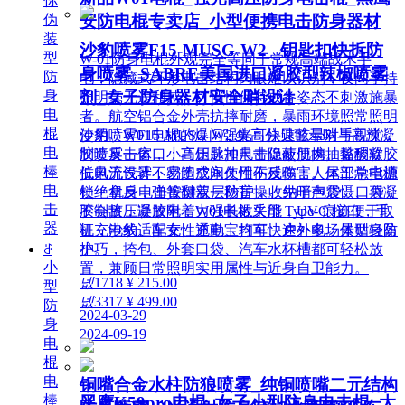
你
伪
安防电棍专卖店_小型便携电击防身器材
装
沙豹喷雾F15-MUSG-W2 _钥匙扣快拆防
型
W-01防身电棍外观完全等同于常规高端战术手
身喷雾_SABRE美国进口凝胶型辣椒喷雾
防
电，隐藏式环形电击结构肉眼难以识别，夜间手持
身
剂_女子防身器材安全哨设计
照明毫无违和感，可悄悄保持戒备姿态不刺激施暴
电
者。航空铝合金外壳抗摔耐磨，暴雨环境照常照明
棍
使用。W01电棍的爆闪强光可快速眩晕对手视觉，
沙豹喷雾F15-MUSG-W2 集高分贝警示哨与高辣凝
电
制造反击窗口；高压脉冲电击促使肌肉抽搐酸软，
胶喷雾一体，小巧钥匙扣尺寸隐蔽便携。黏稠凝胶
棒
低电流设计不易造成永久性伤残伤害。尾部总电源
抗风无气雾，密闭空间使用不反噬；人体工学指槽
电
锁 + 机身电击按键双层防护，收纳于包袋、口袋
杜绝拿反，弹簧翻盖一秒盲操。先哨声震慑、再凝
击
不会挤压误放电；W01电棍采用 Type-C 接口，手
胶制敌，凝胶附着力强长效失能，UV 痕迹便于取
器
机充电线、车充、充电宝均可快速补电。体型轻盈
证，沙豹适配女性通勤、打车、户外多场景贴身防
小巧，挎包、外套口袋、汽车水杯槽都可轻松放
ꁕ
护。
小
置，兼顾日常照明实用属性与近身自卫能力。
넶
1718
¥ 215.00
型
넶
3317
¥ 499.00
防
2024-03-29
身
2024-09-19
电
棍
电
铜嘴合金水柱防狼喷雾_纯铜喷嘴二元结构
棒
黑鹰K59pro电棍_女子小型防身电击棍_大