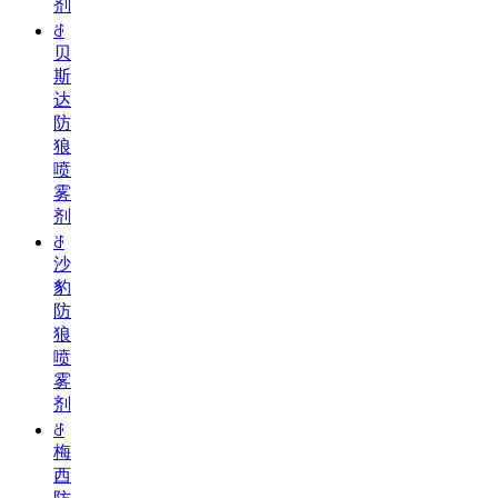
剂
ꁕ
贝
斯
达
防
狼
喷
雾
剂
ꁕ
沙
豹
防
狼
喷
雾
剂
ꁕ
梅
西