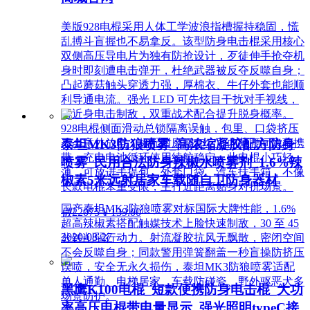
美版928电棍采用人体工学波浪指槽握持稳固，慌
乱搏斗盲握也不易拿反。该型防身电击棍采用核心
双侧高压导电片为独有防抢设计，歹徒伸手抢夺机
身时即刻遭电击弹开，杜绝武器被反夺反噬自身；
凸起蘑菇触头穿透力强，厚棉衣、牛仔外套也能顺
利导通电流。强光 LED 可先炫目干扰对手视线，
再近身电击制敌，双重战术配合提升脱身概率。
928电棍侧面滑动总锁隔离误触，包里、口袋挤压
泰坦MK3防狼喷雾_高浓缩凝胶配方防身
不会意外放电；标配耐磨腰套，可内藏腰间隐蔽携
带，充电电池循环使用续航稳定。此电棍小巧轻
喷雾_民用合法防身辣椒水喷雾剂_1.6%辣
薄，可放进手提包、外套口袋、汽车扶手箱，不像
椒素5米远射居家车载随自卫防身器材
长款电棍笨重受限，主打近距离贴身对抗场景。
国产泰坦MK3防狼喷雾对标国际大牌性能，1.6%
넶
22075
¥ 139.00
超高辣椒素搭配触媒技术上脸快速制敌，30 至 45
2020-08-27
分钟削弱行动力。射流凝胶抗风无飘散，密闭空间
不会反噬自身；同款警用弹簧翻盖一秒盲操防挤压
误喷，安全无永久损伤，泰坦MK3防狼喷雾适配
单人通勤、电梯居家、车载防碰瓷、野外驱恶犬多
黑鹰K100电棍_短款便携防身电击棍_大功
场景防护。
率高压电棍带电量显示_强光照明typeC接