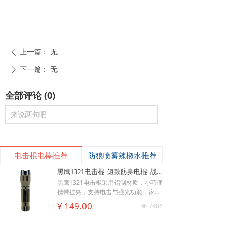
上一篇：
无
ꄴ
下一篇：
无
ꄲ
全部评论
(
0
)
来说两句吧
电击棍电棒推荐
防狼喷雾辣椒水推荐
黑鹰1321电击棍_短款防身电棍_战术高压电击棍背夹设计_多功能民用合法防身器材_黑鹰电击棍官网
黑鹰1321电击棍采用铝制材质，小巧便
携带挂夹，支持电击与强光功能，家用
낙
넙
ꀤ
充电便捷，防滑设计易握持，体积小威
¥ 149.00
7486
넶
购物车
我的
客服微besda002
慑力足，适配日常防身需求。
美版黑鹰928电棍_民用高压防身电击棍_女子防狼小型便携电棍防身器材_电棍专买商城官网