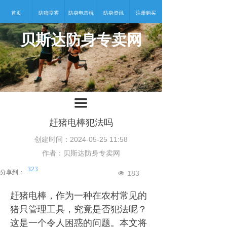
首页
防狼喷雾
防身电击棍
防身资讯
注册购买
贝斯达防身专卖网
넡
끀
赶猪电棒犯法吗
创建时间：
2024-05-25
11:58
作者：贝斯达防身专卖网
323
分享到：
183
넶
赶猪电棒，作为一种在农村常见的
猪只管理工具，究竟是否犯法呢？
这是一个令人困惑的问题。本文将