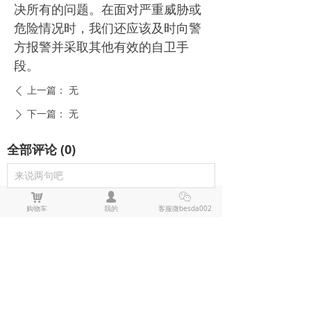
决所有的问题。在面对严重威胁或
危险情况时，我们还应该及时向警
方报警并采取其他有效的自卫手
段。
上一篇：
无
ꄴ
下一篇：
无
ꄲ
全部评论
(
0
)
来说两句吧
낙
넙
ꀤ
购物车
我的
客服微besda002
电击棍电棒推荐
防狼喷雾辣椒水推荐
黑鹰1321电击棍_短款防身电棍_战术高压电击棍背夹设计_多功能民用合法防身器材_黑鹰电击棍官网
黑鹰1321电击棍采用铝制材质，小巧便
携带挂夹，支持电击与强光功能，家用
充电便捷，防滑设计易握持，体积小威
¥ 149.00
7485
넶
慑力足，适配日常防身需求。