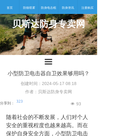
首页
防狼喷雾
防身电击棍
防身资讯
注册购买
贝斯达防身专卖网
넡
끀
小型防卫电击器自卫效果够用吗？
创建时间：
2024-05-17
08:18
作者：贝斯达防身专卖网
323
分享到：
93
넶
随着社会的不断发展，人们对个人
安全的重视程度也越来越高。而在
保护自身安全方面，小型防卫电击