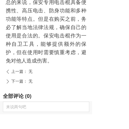
总的来说，保安专用电击棍具备便
携性、高压电击、防身功能和多种
功能等特点。但是在购买之前，务
必了解当地法律法规，确保自己的
使用是合法的。保安电击棍作为一
种自卫工具，能够提供额外的保
护，但在使用时需要慎重考虑，避
免对他人造成伤害。
上一篇：
无
ꄴ
下一篇：
无
ꄲ
全部评论
(
0
)
낙
넙
ꀤ
来说两句吧
购物车
我的
客服微besda002