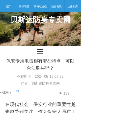
首页
防狼喷雾
防身电击棍
防身资讯
注册购买
贝斯达防身专卖网
넡
끀
保安专用电击棍有哪些特点，可以
合法购买吗？
创建时间：
2024-05-13
07:33
作者：贝斯达防身专卖网
323
分享到：
139
넶
在现代社会，保安行业的重要性越
来越受到关注。作为保安人员在工