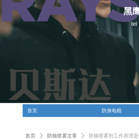
黑
te
首页
防身电棍
首页
防身电棍
首页
ꄲ
防狼喷雾文章
ꄲ
防狼喷雾剂工作原理是