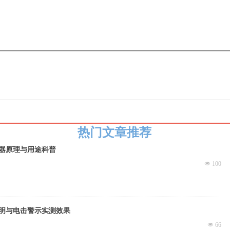
热门文章推荐
器原理与用途科普
넶
100
明与电击警示实测效果
넶
66