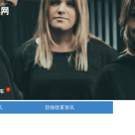
卖网
0
车
讯
防狼喷雾资讯
讯
防狼喷雾资讯