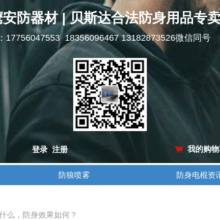
鹰安防器材 | 贝斯达合法防身用品专
l：17756047553 18356096467 13182873526微信同号
我的购物
登录
注册
낙
防狼喷雾
防身电棍资
防狼喷雾
防身电棍资
什么，防身效果如何？