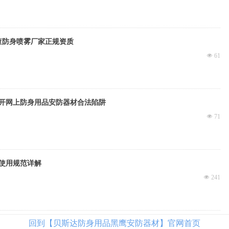
查防身喷雾厂家正规资质
넶
61
开网上防身用品安防器材合法陷阱
넶
71
使用规范详解
넶
241
回到【贝斯达防身用品黑鹰安防器材】官网首页