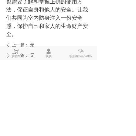
也需要了解和掌握正确的使用方
法，保证自身和他人的安全。让我
们共同为室内防身注入一份安全
感，保护自己和家人的生命财产安
全。
上一篇：
无
ꄴ
낙
넙
ꀤ
下一篇：
无
ꄲ
购物车
我的
客服微besda002
全部评论
(
0
)
来说两句吧
电击棍电棒推荐
防狼喷雾辣椒水推荐
黑鹰1321电击棍_短款防身电棍_战术高压电击棍背夹设计_多功能民用合法防身器材_黑鹰电击棍官网
黑鹰1321电击棍采用铝制材质，小巧便
携带挂夹，支持电击与强光功能，家用
充电便捷，防滑设计易握持，体积小威