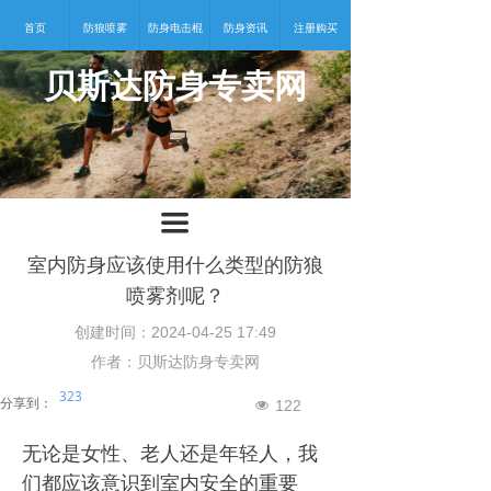
首页
防狼喷雾
防身电击棍
防身资讯
注册购买
贝斯达防身专卖网
넡
끀
室内防身应该使用什么类型的防狼
喷雾剂呢？
创建时间：
2024-04-25
17:49
作者：贝斯达防身专卖网
323
分享到：
122
넶
无论是女性、老人还是年轻人，我
们都应该意识到室内安全的重要