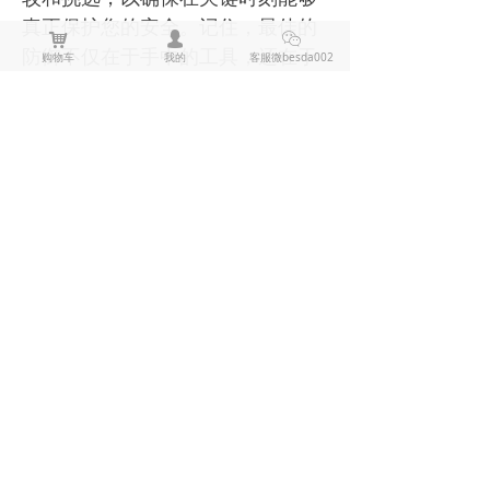
真正保护您的安全。记住，最佳的
낙
넙
ꀤ
防御不仅在于手中的工具，还在于
购物车
我的
客服微besda002
日常生活中的预防意识和自我保护
能力。
上一篇：
无
ꄴ
下一篇：
无
ꄲ
全部评论
(
0
)
来说两句吧
电击棍电棒推荐
防狼喷雾辣椒水推荐
黑鹰1321电击棍_短款防身电棍_战术高压电击棍背夹设计_多功能民用合法防身器材_黑鹰电击棍官网
黑鹰1321电击棍采用铝制材质，小巧便
携带挂夹，支持电击与强光功能，家用
充电便捷，防滑设计易握持，体积小威
¥ 149.00
7488
넶