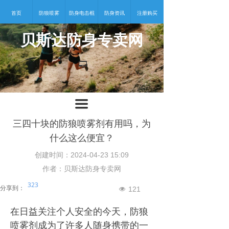
首页
防狼喷雾
防身电击棍
防身资讯
注册购买
贝斯达防身专卖网
넡
끀
三四十块的防狼喷雾剂有用吗，为
什么这么便宜？
创建时间：
2024-04-23
15:09
作者：贝斯达防身专卖网
323
分享到：
121
넶
在日益关注个人安全的今天，防狼
喷雾剂成为了许多人随身携带的一