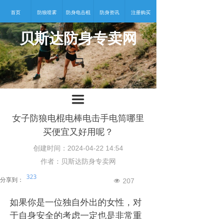
首页
防狼喷雾
防身电击棍
防身资讯
注册购买
贝斯达防身专卖网
넡
끀
女子防狼电棍电棒电击手电筒哪里
买便宜又好用呢？
创建时间：
2024-04-22
14:54
作者：贝斯达防身专卖网
323
分享到：
207
넶
如果你是一位独自外出的女性，对
于自身安全的考虑一定也是非常重