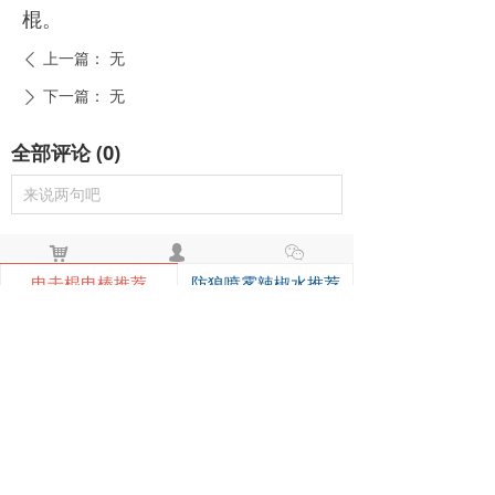
棍。
上一篇：
无
ꄴ
下一篇：
无
ꄲ
全部评论
(
0
)
来说两句吧
낙
넙
ꀤ
购物车
我的
客服微besda002
电击棍电棒推荐
防狼喷雾辣椒水推荐
黑鹰1321电击棍_短款防身电棍_战术高压电击棍背夹设计_多功能民用合法防身器材_黑鹰电击棍官网
黑鹰1321电击棍采用铝制材质，小巧便
携带挂夹，支持电击与强光功能，家用
充电便捷，防滑设计易握持，体积小威
¥ 149.00
7486
넶
慑力足，适配日常防身需求。
美版黑鹰928电棍_民用高压防身电击棍_女子防狼小型便携电棍防身器材_电棍专买商城官网
美版928电棍采用人体工学波浪指槽握
持稳固，慌乱搏斗盲握也不易拿反。该
型防身电击棍采用核心双侧高压导电片