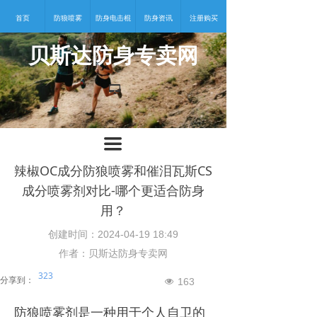
首页
防狼喷雾
防身电击棍
防身资讯
注册购买
贝斯达防身专卖网
넡
끀
辣椒OC成分防狼喷雾和催泪瓦斯CS
成分喷雾剂对比-哪个更适合防身
用？
创建时间：
2024-04-19
18:49
作者：贝斯达防身专卖网
323
分享到：
163
넶
防狼喷雾剂是一种用于个人自卫的