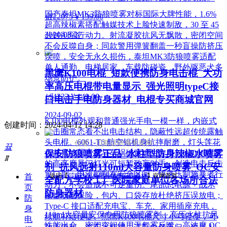
国产泰坦MK3防狼喷雾对标国际大牌性能，1.6%
넶
22075
¥ 139.00
超高辣椒素搭配触媒技术上脸快速制敌，30 至 45
2020-08-27
分钟削弱行动力。射流凝胶抗风无飘散，密闭空间
不会反噬自身；同款警用弹簧翻盖一秒盲操防挤压
误喷，安全无永久损伤，泰坦MK3防狼喷雾适配
单人通勤、电梯居家、车载防碰瓷、野外驱恶犬多
黑鹰K100电棍_短款便携防身电击棍_大功
场景防护。
率高压电棍带电量显示_强光照明typeC接
넶
4232
¥ 149.00
口电击手电防身器材_电棍专买商城官网
2024-09-02
K100电棍外观和普通强光手电一模一样，内嵌式
创建时间：
2024-04-12
14:28
电击圈常态看不出电击结构，隐蔽性远超传统露触
头电棍。6061-T6 航空铝机身抗摔耐磨，灯头莲花
作者：贝斯达防身专卖网
끀
保安防狼喷雾正品_水柱型防身辣椒水喷雾
齿兼具物理击打与车祸破窗逃生作用。K100电棍
ꁲ
的高亮度暴闪灯光可短暂致盲对手，创造电击反击
剂_抗风远射110ml大容量防身喷雾_OC安
窗口期；电流控制在安全区间，快速压制施暴者行
首
返回【
贝斯达防身用品黑鹰安防器材
】官网首页
全配方学校工厂医院家庭单位各场所合法
动力，不会造成不可逆重伤。尾部总电源 + 战术
页
防身器材
按键双层保险，包内、口袋存放杜绝挤压误放电；
防
Type-C 接口适配充电宝、车充、家用插座充电，
身
110ml大容量安保专用防狼喷雾剂，高压水柱抗风
续航补给便捷。黑鹰K100电棍尺寸小巧轻便，可
电
性能出众，密闭空间使用无气雾反噬。高浓度 OC