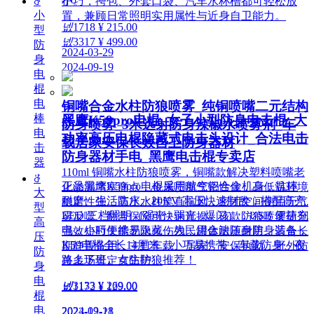
小巧，挎包、外套口袋、汽车水杯槽都可轻松放
ꁕ
护。
小
置，兼顾日常照明实用属性与近身自卫能力。
넶
1718
¥ 215.00
型
넶
3317
¥ 499.00
防
2024-03-29
身
2024-09-19
电
棍
电
铜嘴合金水柱防狼喷雾_纯铜喷嘴二元结构
棒
黑鹰K59pro电棍_女子小型防身电击棍_大
防身喷雾_3米远射防身辣椒水喷雾剂_车
电
功率高压电棍隐藏式电击头设计_合法电击
载居家安保长效自卫防身器材
击
防身器材手电_黑鹰电击棍专卖店
器
110ml 铜嘴水柱防狼喷雾，铜嘴款解决塑料喷嘴老
ꁕ
正品黑鹰K59pro电棍采用航空铝合金机身，抗摔
化渗漏堵塞痛点，金属喷嘴气密性佳，高低温环境
大
耐磨、生活防水。20KV 高压快速制敌，搭配高亮
稳定性强。高压水柱笔直抗风，密闭空间使用无气
型
LED 三档照明（强光 / 弱光 / 爆闪），USB 便捷充
雾反噬，翻盖保险可快速盲操。该款防狼喷雾药剂
高
电，小巧便携易隐藏，为民用合法随身防身装备，
强效短时失能无永久伤残，罐体耐压耐用，适合长
压
K59电棍全长14厘米，小巧易携带，车载防身、夜
期静置备用，主打车载、居家、安保执勤、野外防
防
路上下班、女生防狼推荐！
兽多场景定点防护。
身
电
넶
3133
¥ 269.00
넶
1172
¥ 129.00
棍
电
2024-09-18
2023-12-21