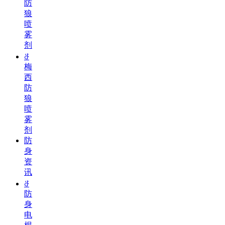
防
狼
喷
雾
剂
ꁕ
梅
西
防
狼
喷
雾
剂
防
身
资
讯
ꁕ
防
身
电