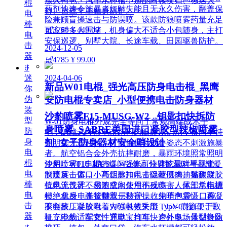
放入挎包、汽车水杯槽，适配白领夜归、独居人
棍
药剂快速令施暴者短时失能且无永久伤害，翻盖保
群、自驾车主贴身防护。
电
险兼顾盲操速击与防误喷。该款防狼喷雾药量充足
棒
넶
3765
¥ 449.00
可应对多人围堵，机身偏大不适合小包随身，主打
电
安保巡逻、别墅大院、长途车载、田园驱兽防护。
击
2024-12-05
器
넶
4785
¥ 99.00
ꁕ
2024-04-06
迷
新品W01电棍_强光高压防身电击棍_黑鹰
你
伪
安防电棍专卖店_小型便携电击防身器材
装
沙豹喷雾F15-MUSG-W2 _钥匙扣快拆防
型
W-01防身电棍外观完全等同于常规高端战术手
身喷雾_SABRE美国进口凝胶型辣椒喷雾
防
电，隐藏式环形电击结构肉眼难以识别，夜间手持
身
剂_女子防身器材安全哨设计
照明毫无违和感，可悄悄保持戒备姿态不刺激施暴
电
者。航空铝合金外壳抗摔耐磨，暴雨环境照常照明
棍
使用。W01电棍的爆闪强光可快速眩晕对手视觉，
沙豹喷雾F15-MUSG-W2 集高分贝警示哨与高辣凝
电
制造反击窗口；高压脉冲电击促使肌肉抽搐酸软，
胶喷雾一体，小巧钥匙扣尺寸隐蔽便携。黏稠凝胶
棒
低电流设计不易造成永久性伤残伤害。尾部总电源
抗风无气雾，密闭空间使用不反噬；人体工学指槽
电
锁 + 机身电击按键双层防护，收纳于包袋、口袋
杜绝拿反，弹簧翻盖一秒盲操。先哨声震慑、再凝
击
不会挤压误放电；W01电棍采用 Type-C 接口，手
胶制敌，凝胶附着力强长效失能，UV 痕迹便于取
器
机充电线、车充、充电宝均可快速补电。体型轻盈
证，沙豹适配女性通勤、打车、户外多场景贴身防