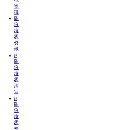
棍
资
讯
防
狼
喷
雾
资
讯
ꁕ
防
狼
喷
雾
淘
宝
ꁕ
防
狼
喷
雾
专