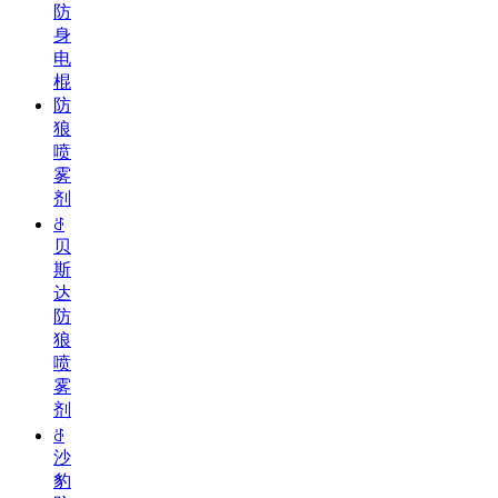
防
身
电
棍
防
狼
喷
雾
剂
ꁕ
贝
斯
达
防
狼
喷
雾
剂
ꁕ
沙
豹