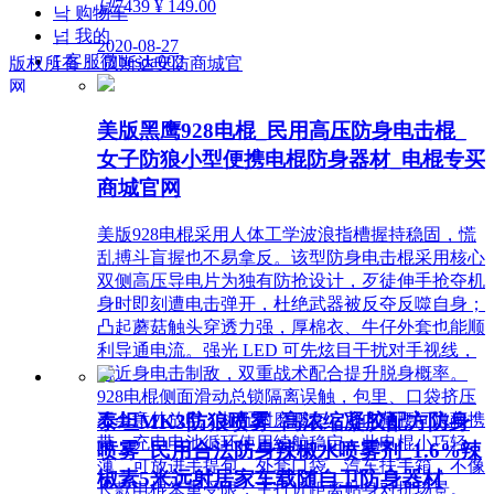
넶
7439
¥ 149.00
낙
购物车
넙
我的
2020-08-27
ꀤ
客服微besda002
版权所有：
贝斯达安防商城官
网
美版黑鹰928电棍_民用高压防身电击棍_
女子防狼小型便携电棍防身器材_电棍专买
商城官网
美版928电棍采用人体工学波浪指槽握持稳固，慌
乱搏斗盲握也不易拿反。该型防身电击棍采用核心
双侧高压导电片为独有防抢设计，歹徒伸手抢夺机
身时即刻遭电击弹开，杜绝武器被反夺反噬自身；
凸起蘑菇触头穿透力强，厚棉衣、牛仔外套也能顺
利导通电流。强光 LED 可先炫目干扰对手视线，
再近身电击制敌，双重战术配合提升脱身概率。
928电棍侧面滑动总锁隔离误触，包里、口袋挤压
泰坦MK3防狼喷雾_高浓缩凝胶配方防身
不会意外放电；标配耐磨腰套，可内藏腰间隐蔽携
带，充电电池循环使用续航稳定。此电棍小巧轻
喷雾_民用合法防身辣椒水喷雾剂_1.6%辣
薄，可放进手提包、外套口袋、汽车扶手箱，不像
椒素5米远射居家车载随自卫防身器材
长款电棍笨重受限，主打近距离贴身对抗场景。