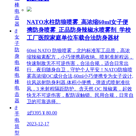
棒
电
击
NATO水柱防狼喷雾_高浓缩60ml女子便
器
携防身喷雾_正品防身辣椒水喷雾剂_学校
ꁕ
女
工厂医院家庭单位车载合法防身器材
子
防
60ml NATO 防狼喷雾，北约标准军工品质，高浓
身
缩辣椒素配方，小巧便携易收纳。喷射准射程远，
电
快速制敌无不可逆伤害，合法合规，适合日常出
棍
行、夜归随身自卫，守护个人平安！NATO防狼喷
电
雾高浓缩OC成分合法,60ml小巧便携专为女子设计,
棒
抗风远射防身利器.体积小便携，弹道式喷射准抗
电
风，3 米射程隔距防护。含天然 OC 辣椒素，起效
击
快无不可逆伤害，配防误触锁。民用合规，日常自
器
卫的可靠选择。
ꁕ
넶
3395
¥ 80.00
手
电
2023-12-17
筒
型