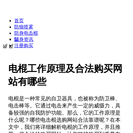
贝斯达防身专卖网
首页
防狼喷雾
防身电击棍
넡
防身资讯
注册购买
넳
넲
电棍工作原理及合法购买网
站有哪些
电棍是一种常见的自卫器具，也被称为防卫棒、
电击棒等。它通过电击来产生一定的威慑力，具
备较强的自我防护功能。那么，它的工作原理是
什么呢？哪些电击棍选购网站合法靠谱呢？在本
文中，我们将详细解析电棍的工作原理，并且推