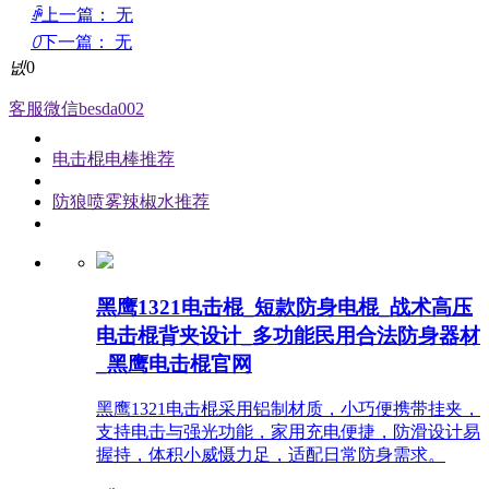
ꄴ
上一篇：
无
ꄲ
下一篇：
无
넶
0
客服微信besda002
电击棍电棒推荐
防狼喷雾辣椒水推荐
黑鹰1321电击棍_短款防身电棍_战术高压
电击棍背夹设计_多功能民用合法防身器材
_黑鹰电击棍官网
黑鹰1321电击棍采用铝制材质，小巧便携带挂夹，
支持电击与强光功能，家用充电便捷，防滑设计易
握持，体积小威慑力足，适配日常防身需求。