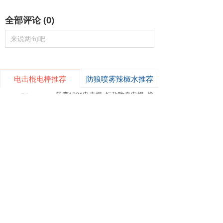
全部评论
(
0
)
来说两句吧
电击棍电棒推荐
防狼喷雾辣椒水推荐
낙
넙
ꀤ
购物车
我的
客服微besda002
黑鹰1321电击棍_短款防身电棍_战术高压电击棍背夹设计_多功能民用合法防身器材_黑鹰电击棍官网
黑鹰1321电击棍采用铝制材质，小巧便
携带挂夹，支持电击与强光功能，家用
充电便捷，防滑设计易握持，体积小威
¥ 149.00
7489
넶
慑力足，适配日常防身需求。
美版黑鹰928电棍_民用高压防身电击棍_女子防狼小型便携电棍防身器材_电棍专买商城官网
美版928电棍采用人体工学波浪指槽握
持稳固，慌乱搏斗盲握也不易拿反。该
型防身电击棍采用核心双侧高压导电片
¥ 139.00
22201
넶
为独有防抢设计，歹徒伸手抢夺机身时
黑鹰K100电棍_短款便携防身电击棍_大功率高压电棍带电量显示_强光照明typeC接口电击手电防身器材_电棍专买商城官网
即刻遭电击弹开，杜绝武器被反夺反噬
自身；凸起蘑菇触头穿透力强，厚棉
K100电棍外观和普通强光手电一模一
衣、牛仔外套也能顺利导通电流。强光
样，内嵌式电击圈常态看不出电击结
LED 可先炫目干扰对手视线，再近身电
构，隐蔽性远超传统露触头电棍。6061
¥ 449.00
3831
넶