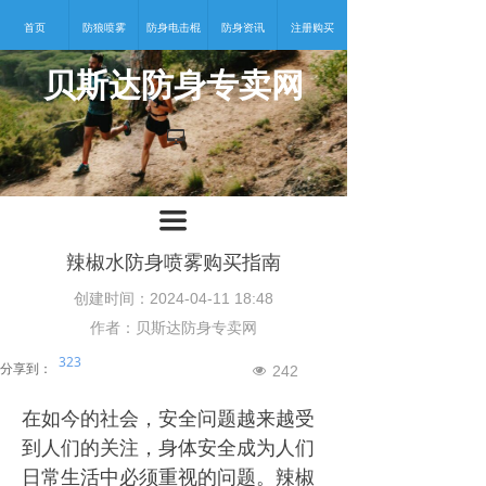
首页
防狼喷雾
防身电击棍
防身资讯
注册购买
贝斯达防身专卖网
넡
끀
辣椒水防身喷雾购买指南
创建时间：
2024-04-11
18:48
作者：贝斯达防身专卖网
323
分享到：
242
넶
在如今的社会，安全问题越来越受
到人们的关注，身体安全成为人们
日常生活中必须重视的问题。辣椒