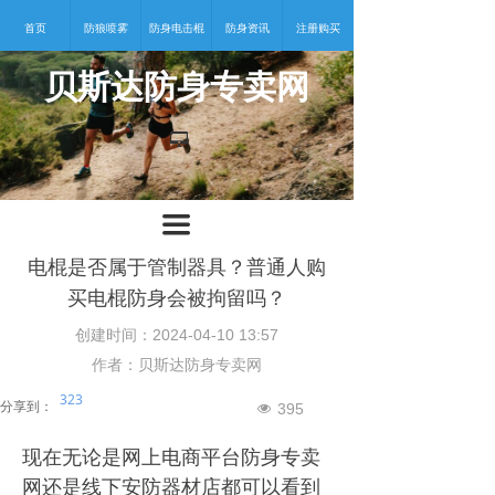
首页
防狼喷雾
防身电击棍
防身资讯
注册购买
贝斯达防身专卖网
넡
끀
电棍是否属于管制器具？普通人购
买电棍防身会被拘留吗？
创建时间：
2024-04-10
13:57
作者：贝斯达防身专卖网
323
分享到：
395
넶
现在无论是网上电商平台防身专卖
网还是线下安防器材店都可以看到