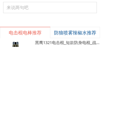
来说两句吧
电击棍电棒推荐
防狼喷雾辣椒水推荐
낙
넙
ꀤ
黑鹰1321电击棍_短款防身电棍_战术高压电击棍背夹设计_多功能民用合法防身器材_黑鹰电击棍官网
购物车
我的
客服微besda002
黑鹰1321电击棍采用铝制材质，小巧便
携带挂夹，支持电击与强光功能，家用
充电便捷，防滑设计易握持，体积小威
¥ 149.00
7487
넶
慑力足，适配日常防身需求。
美版黑鹰928电棍_民用高压防身电击棍_女子防狼小型便携电棍防身器材_电棍专买商城官网
美版928电棍采用人体工学波浪指槽握
持稳固，慌乱搏斗盲握也不易拿反。该
型防身电击棍采用核心双侧高压导电片
¥ 139.00
22192
넶
为独有防抢设计，歹徒伸手抢夺机身时
黑鹰K100电棍_短款便携防身电击棍_大功率高压电棍带电量显示_强光照明typeC接口电击手电防身器材_电棍专买商城官网
即刻遭电击弹开，杜绝武器被反夺反噬
自身；凸起蘑菇触头穿透力强，厚棉
K100电棍外观和普通强光手电一模一
衣、牛仔外套也能顺利导通电流。强光
样，内嵌式电击圈常态看不出电击结
LED 可先炫目干扰对手视线，再近身电
构，隐蔽性远超传统露触头电棍。6061
¥ 449.00
3828
넶
击制敌，双重战术配合提升脱身概率。
-T6 航空铝机身抗摔耐磨，灯头莲花齿
新品W01电棍_强光高压防身电击棍_黑鹰安防电棍专卖店_小型便携电击防身器材
928电棍侧面滑动总锁隔离误触，包
兼具物理击打与车祸破窗逃生作用。K1
里、口袋挤压不会意外放电；标配耐磨
00电棍的高亮度暴闪灯光可短暂致盲对
W-01防身电棍外观完全等同于常规高