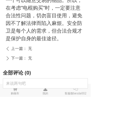
在考虑“电棍购买”时，一定要注意
合法性问题，切勿盲目使用，避免
因不了解法律而陷入麻烦。安全防
卫是每个人的需求，但合法合规才
是保护自身的最佳途径。
上一篇：
无
ꄴ
下一篇：
无
ꄲ
全部评论
(
0
)
来说两句吧
낙
넙
ꀤ
购物车
我的
客服微besda002
电击棍电棒推荐
防狼喷雾辣椒水推荐
黑鹰1321电击棍_短款防身电棍_战术高压电击棍背夹设计_多功能民用合法防身器材_黑鹰电击棍官网
黑鹰1321电击棍采用铝制材质，小巧便
携带挂夹，支持电击与强光功能，家用