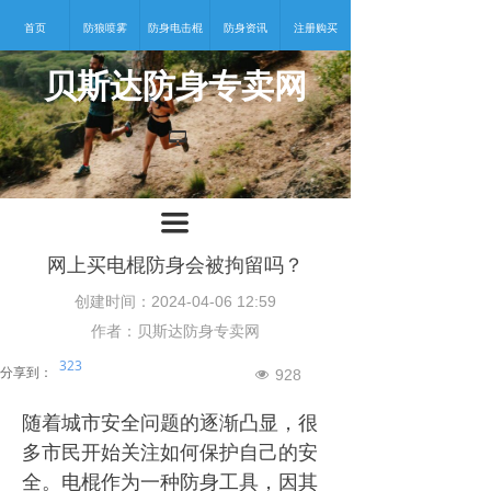
首页
防狼喷雾
防身电击棍
防身资讯
注册购买
贝斯达防身专卖网
넡
끀
网上买电棍防身会被拘留吗？
创建时间：
2024-04-06
12:59
作者：贝斯达防身专卖网
323
分享到：
928
넶
随着城市安全问题的逐渐凸显，很
多市民开始关注如何保护自己的安
全。电棍作为一种防身工具，因其