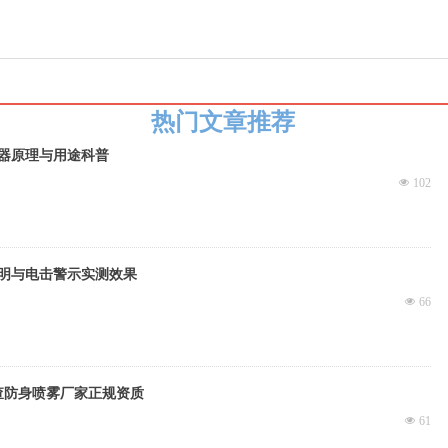
热门文章推荐
器原理与用途科普
넶
102
明与电击警示实测效果
넶
66
查防身喷雾厂家正规资质
넶
61