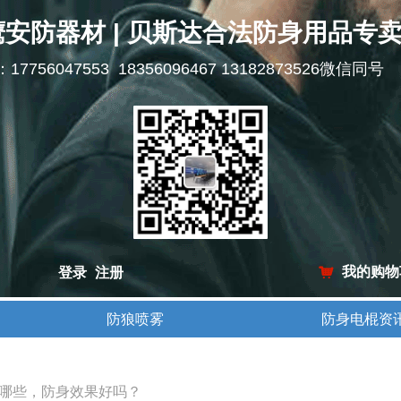
鹰安防器材 | 贝斯达合法防身用品专
l：17756047553 18356096467 13182873526微信同号
我的购物
登录
注册
낙
防狼喷雾
防身电棍资
防狼喷雾
防身电棍资
哪些，防身效果好吗？