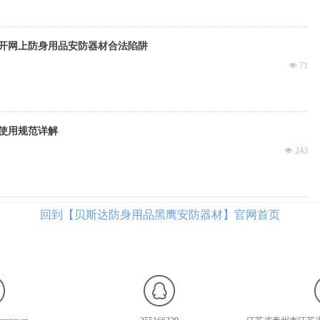
开网上防身用品安防器材合法陷阱
넶
71
使用规范详解
넶
243
回到【贝斯达防身用品黑鹰安防器材】官网首页