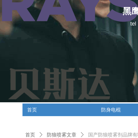
黑
te
首页
防身电棍
首页
防身电棍
首页
ꄲ
防狼喷雾文章
ꄲ
国产防狼喷雾剂品牌有