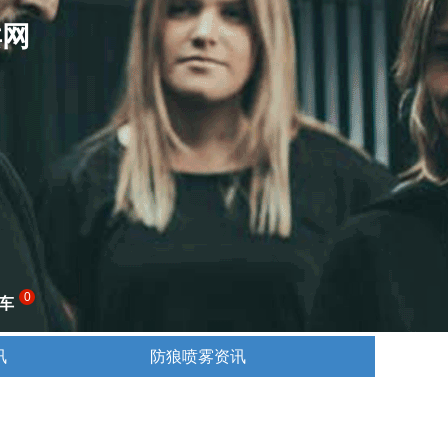
卖网
0
车
讯
防狼喷雾资讯
讯
防狼喷雾资讯