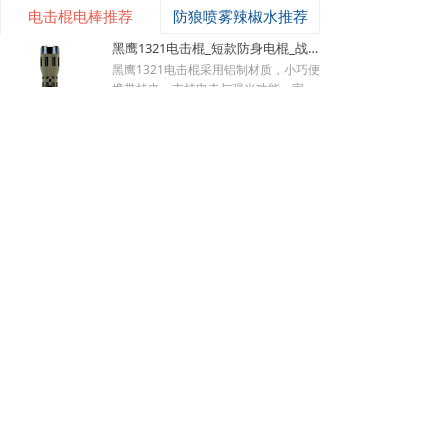
电击棍电棒推荐
防狼喷雾辣椒水推荐
黑鹰1321电击棍_短款防身电棍_战术高压电击棍背夹设计_多功能民用合法防身器材_黑鹰电击棍官网
낙
넙
ꀤ
黑鹰1321电击棍采用铝制材质，小巧便
购物车
我的
客服微besda002
携带挂夹，支持电击与强光功能，家用
充电便捷，防滑设计易握持，体积小威
¥ 149.00
7489
넶
慑力足，适配日常防身需求。
美版黑鹰928电棍_民用高压防身电击棍_女子防狼小型便携电棍防身器材_电棍专买商城官网
美版928电棍采用人体工学波浪指槽握
持稳固，慌乱搏斗盲握也不易拿反。该
型防身电击棍采用核心双侧高压导电片
¥ 139.00
22206
넶
为独有防抢设计，歹徒伸手抢夺机身时
黑鹰K100电棍_短款便携防身电击棍_大功率高压电棍带电量显示_强光照明typeC接口电击手电防身器材_电棍专买商城官网
即刻遭电击弹开，杜绝武器被反夺反噬
自身；凸起蘑菇触头穿透力强，厚棉
K100电棍外观和普通强光手电一模一
衣、牛仔外套也能顺利导通电流。强光
样，内嵌式电击圈常态看不出电击结
LED 可先炫目干扰对手视线，再近身电
构，隐蔽性远超传统露触头电棍。6061
¥ 449.00
3833
넶
击制敌，双重战术配合提升脱身概率。
-T6 航空铝机身抗摔耐磨，灯头莲花齿
新品W01电棍_强光高压防身电击棍_黑鹰安防电棍专卖店_小型便携电击防身器材
928电棍侧面滑动总锁隔离误触，包
兼具物理击打与车祸破窗逃生作用。K1
里、口袋挤压不会意外放电；标配耐磨
00电棍的高亮度暴闪灯光可短暂致盲对
W-01防身电棍外观完全等同于常规高
腰套，可内藏腰间隐蔽携带，充电电池
手，创造电击反击窗口期；电流控制在
端战术手电，隐藏式环形电击结构肉眼
循环使用续航稳定。此电棍小巧轻薄，
安全区间，快速压制施暴者行动力，不
难以识别，夜间手持照明毫无违和感，
¥ 499.00
3369
넶
可放进手提包、外套口袋、汽车扶手
会造成不可逆重伤。尾部总电源 + 战术
可悄悄保持戒备姿态不刺激施暴者。航
黑鹰K59pro电棍_女子小型防身电击棍_大功率高压电棍隐藏式电击头设计_合法电击防身器材手电_黑鹰电击棍专卖店
箱，不像长款电棍笨重受限，主打近距
按键双层保险，包内、口袋存放杜绝挤
空铝合金外壳抗摔耐磨，暴雨环境照常