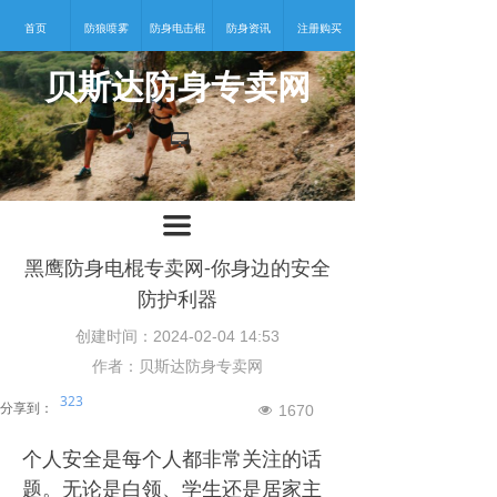
首页
防狼喷雾
防身电击棍
防身资讯
注册购买
贝斯达防身专卖网
넡
끀
黑鹰防身电棍专卖网-你身边的安全
防护利器
创建时间：
2024-02-04
14:53
作者：贝斯达防身专卖网
323
分享到：
1670
넶
个人安全是每个人都非常关注的话
题。无论是白领、学生还是居家主