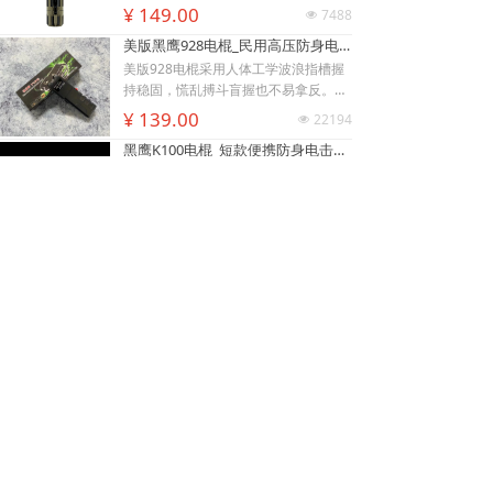
充电便捷，防滑设计易握持，体积小威
¥ 149.00
7488
넶
慑力足，适配日常防身需求。
美版黑鹰928电棍_民用高压防身电击棍_女子防狼小型便携电棍防身器材_电棍专买商城官网
美版928电棍采用人体工学波浪指槽握
持稳固，慌乱搏斗盲握也不易拿反。该
型防身电击棍采用核心双侧高压导电片
¥ 139.00
22194
넶
낙
넙
ꀤ
为独有防抢设计，歹徒伸手抢夺机身时
购物车
我的
客服微besda002
黑鹰K100电棍_短款便携防身电击棍_大功率高压电棍带电量显示_强光照明typeC接口电击手电防身器材_电棍专买商城官网
即刻遭电击弹开，杜绝武器被反夺反噬
自身；凸起蘑菇触头穿透力强，厚棉
K100电棍外观和普通强光手电一模一
衣、牛仔外套也能顺利导通电流。强光
样，内嵌式电击圈常态看不出电击结
LED 可先炫目干扰对手视线，再近身电
构，隐蔽性远超传统露触头电棍。6061
¥ 449.00
3830
넶
击制敌，双重战术配合提升脱身概率。
-T6 航空铝机身抗摔耐磨，灯头莲花齿
新品W01电棍_强光高压防身电击棍_黑鹰安防电棍专卖店_小型便携电击防身器材
928电棍侧面滑动总锁隔离误触，包
兼具物理击打与车祸破窗逃生作用。K1
里、口袋挤压不会意外放电；标配耐磨
00电棍的高亮度暴闪灯光可短暂致盲对
W-01防身电棍外观完全等同于常规高
腰套，可内藏腰间隐蔽携带，充电电池
手，创造电击反击窗口期；电流控制在
端战术手电，隐藏式环形电击结构肉眼
循环使用续航稳定。此电棍小巧轻薄，
安全区间，快速压制施暴者行动力，不
难以识别，夜间手持照明毫无违和感，
¥ 499.00
3369
넶
可放进手提包、外套口袋、汽车扶手
会造成不可逆重伤。尾部总电源 + 战术
可悄悄保持戒备姿态不刺激施暴者。航
黑鹰K59pro电棍_女子小型防身电击棍_大功率高压电棍隐藏式电击头设计_合法电击防身器材手电_黑鹰电击棍专卖店
箱，不像长款电棍笨重受限，主打近距
按键双层保险，包内、口袋存放杜绝挤
空铝合金外壳抗摔耐磨，暴雨环境照常
离贴身对抗场景。
压误放电；Type-C 接口适配充电宝、
照明使用。W01电棍的爆闪强光可快速
正品黑鹰K59pro电棍采用航空铝合金机
车充、家用插座充电，续航补给便捷。
眩晕对手视觉，制造反击窗口；高压脉
身，抗摔耐磨、生活防水。20KV 高压
黑鹰K100电棍尺寸小巧轻便，可放入挎
冲电击促使肌肉抽搐酸软，低电流设计
快速制敌，搭配高亮 LED 三档照明（强
¥ 269.00
3169
넶
包、汽车水杯槽，适配白领夜归、独居
不易造成永久性伤残伤害。尾部总电源
光 / 弱光 / 爆闪），USB 便捷充电，小
人群、自驾车主贴身防护。
锁 + 机身电击按键双层防护，收纳于包
巧便携易隐藏，为民用合法随身防身装
袋、口袋不会挤压误放电；W01电棍采
备，K59电棍全长14厘米，小巧易携