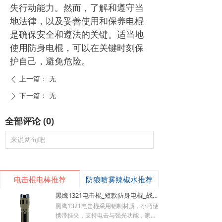
失行动能力。然而，了解和遵守当
地法律，以及妥善使用和保养电棍
是确保安全和遵法的关键。适当地
使用防身电棍，可以在关键时刻保
护自己，避免危险。
上一篇：
无
ꄴ
下一篇：
无
ꄲ
全部评论
(
0
)
来说两句吧
电击棍电棒推荐
防狼喷雾辣椒水推荐
黑鹰1321电击棍_短款防身电棍_战术高压电击棍背夹设计_多功能民用合法防身器材_黑鹰电击棍官网
黑鹰1321电击棍采用铝制材质，小巧便
携带挂夹，支持电击与强光功能，家用