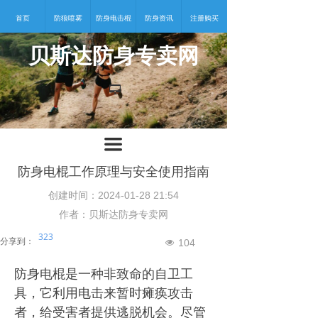
首页
防狼喷雾
防身电击棍
防身资讯
注册购买
贝斯达防身专卖网
넡
끀
防身电棍工作原理与安全使用指南
创建时间：
2024-01-28
21:54
作者：贝斯达防身专卖网
323
分享到：
104
넶
防身电棍是一种非致命的自卫工
具，它利用电击来暂时瘫痪攻击
者，给受害者提供逃脱机会。尽管