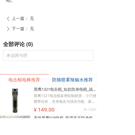
上一篇：
无
ꄴ
下一篇：
无
ꄲ
全部评论
(
0
)
来说两句吧
电击棍电棒推荐
防狼喷雾辣椒水推荐
黑鹰1321电击棍_短款防身电棍_战术高压电击棍背夹设计_多功能民用合法防身器材_黑鹰电击棍官网
黑鹰1321电击棍采用铝制材质，小巧便
携带挂夹，支持电击与强光功能，家用
充电便捷，防滑设计易握持，体积小威
¥ 149.00
낙
넙
ꀤ
7489
넶
慑力足，适配日常防身需求。
购物车
我的
客服微besda002
美版黑鹰928电棍_民用高压防身电击棍_女子防狼小型便携电棍防身器材_电棍专买商城官网
美版928电棍采用人体工学波浪指槽握
持稳固，慌乱搏斗盲握也不易拿反。该