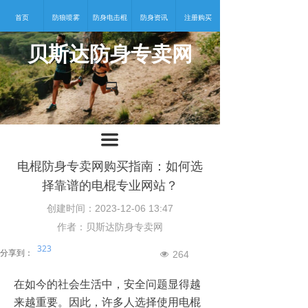
首页
防狼喷雾
防身电击棍
防身资讯
注册购买
贝斯达防身专卖网
넡
끀
电棍防身专卖网购买指南：如何选
择靠谱的电棍专业网站？
创建时间：
2023-12-06
13:47
作者：贝斯达防身专卖网
323
分享到：
264
넶
在如今的社会生活中，安全问题显得越
来越重要。因此，许多人选择使用电棍